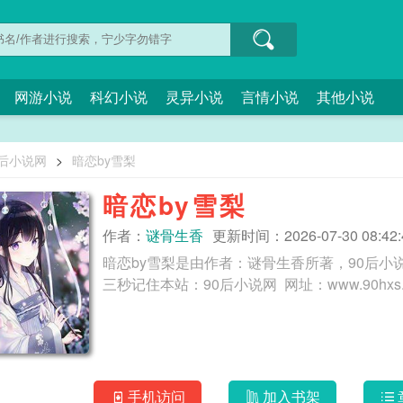
网游小说
科幻小说
灵异小说
言情小说
其他小说
0后小说网
>
暗恋by雪梨
暗恋by雪梨
作者：
谜骨生香
更新时间：2026-07-30 08:42:
暗恋by雪梨是由作者：谜骨生香所著，90后小
手机访问
加入书架