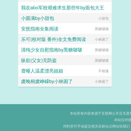
我在abo军校艰难求生那些年by面包大王
小圆满by小甜包
面包大王
小甜包
安抚指南全集阅读
黑糖啵啵
乐可(校对版 番外)全文免费阅读
小林困了
清纯少女自慰指南by黑糖啵啵
黑糖啵啵
纵欲(父女)无防盗
黑糖啵啵
聋哑人温柔漂亮姐姐
不相逢
虞晚桐虞峥嵘by小林困了
小林困了
本站所有内容来源于互联网公开且无需登录
本站仅对
同时您可手动提交相关目标站点网址给我们