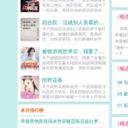
本是原始天尊随身所配之宝，不慎失
他获得破案精通与犯罪精通，提出完
晃患上绝症，他不想死，所以成为了
落凡间。当张三丰太级神功大成之
美犯罪理论，让警方如临大敌。参演
一名玩家。系统给他的评语是奈何，
后，身上外泄的真气刺激太级魂石发
盗墓片，他获得十六字风水秘术绝
天赋太差，群嘲笑之。新人？还抽中
《暗
出神光，被原始天尊所察觉。原始天
技，直言某地有大墓，再度被请去局
了最难新手副本，必死无疑好吧！这
四合院：活成别人羡慕的样子
尊欣喜之下用法术收回了太级魂石，
里喝茶。当仙侠剧组慕名而来找到他
属性面板怎么比小学生还弱，这怕不
不料同时也把带着太级魂石的张三丰
。 却
关于四合院活成别人羡慕的样子暴打
的时候，所有粉丝全都绷不住了！...
是得凉凉？来了来了，他触发了被杀
招到了跟前，原始天尊不惊反喜，看
傻柱后，被傻柱偷袭身死。前身的
衣着还
剧情！温柔的谢叔叔要过来砍他了！
到张三丰资质惊人便收做关门弟子。
仇，自然是要报，先打断傻柱的手
然而，待谢叔叔提着菜刀过来之时，
衣裳都
张三丰不负众望，苦修数百年，由武
脚，再慢慢收拾。听说四合院很危
却一反常态变成了一个有问必答的好
“放松
入道，自创‘太级神功’的道修版。曾
险，不错，确实很危险，所以，为了
被锁游戏世界后，我娶了女魔头
叔叔，不断给言晃透露隐藏线索！你
与哪吒三太子赌战，三天内破不了他
一下…
日后的美好生活，要强大起来，让四
不会伤害我，所以这把刀是送给我的
关于被锁游戏世界后，我娶了女魔头
的防御，结果赢了三太子的浑天凌。
合院的众人只能仰望他，敬畏他，不
礼物对吗？是的。吃瓜群众卧槽？这
游戏世界玄赢大陆因未知故障强制踢
原始天尊又将浑天凌用天河银沙，赤
敢得罪他，危险更是要抹杀在萌芽
么容易就得道具了？不可能，绝对不
《暗
除全部海澜星玩家，强制关服的时
炼梧桐等物从新祭练，并在天火中淬
中，这样就不会有危险了。就这样白
可能！副本中，无数boss为言晃感
候，唯独玩家宋烨被遗留下来，成为
练多回，把混天凌内封存的三足金乌
夜活成了四合院里所有人都羡慕的样
激涕零。自闭少年我以前自卑又自
玄赢大陆唯一的玩家，而且还被禁足
练化为炫亟天火之身，练毕之后的混
田野花香
子。...
39
闭，后来听了言老师开导，已经是社
在了新手村，宋烨便只能靠着每天跑
天凌光泛七彩，若隐若现，一只紫色
关于田野花香陈炎是一个混得极度没
牛了。神说，言晃违规了世界的意
跑新手村任务，来获取经验升级，也
三足金乌与其内尽情遨游，重取
出息的大学生，阴差阳错的在阳台上
面吞
志，要施以制裁。言晃今夜将是无神
35
不知时间过去了多久，因自觉回到现
名‘七彩混天凌’。原始天尊又赐予了
喝着闷酒的时候被一个中年人吓得掉
夜。于是，众神陨落。...
世无望，宋烨便娶了一个来路不明的
两件神器级的宝物，就放他四处云游
下楼下，醒来的时候却发现是在自己
外乡女，在新手村完成了自己的一件
了。一件是‘佛祖金莲’，本是如来坐
31
的高中时代。经历了惨败的婚姻和现
人生大事。某日，玄赢大陆终于再度
本月排行榜
下金莲，赌棋输于原始天尊的，此金
实的残酷，陈炎决定好好的利用自己
在现世海澜星开启游戏登录，成千上
莲不仅可用以攻防，还有其他诸多神
指奸 y
机会推倒所有的美女，清纯的学生
万的玩家涌了进来，可这时，玩家们
奇妙用，在神界中是最顶级的法宝。
带着美艳医母闯末世宋晓芸陈启超白梦胧番外+大结局
妹，只知道埋头读书的校花骚无比的
《暗
才发现，游戏中实力最为恐怖的女魔
另一件更了不得，乃是原始天尊压箱
成熟美妇，饥渴了生了，干那么多大