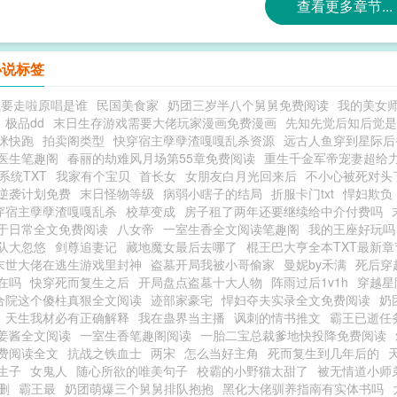
查看更多章节...
小说标签
我要走啦原唱是谁
民国美食家
奶团三岁半八个舅舅免费阅读
我的美女师
极品dd
末日生存游戏需要大佬玩家漫画免费漫画
先知先觉后知后觉是
咪快跑
拍卖阁类型
快穿宿主孽孽渣嘎嘎乱杀资源
远古人鱼穿到星际后
医生笔趣阁
春丽的劫难风月场第55章免费阅读
重生千金军帝宠妻超给
系统TXT
我家有个宝贝
首长女
女朋友白月光回来后
不小心被死对头
逆袭计划免费
末日怪物等级
病弱小瞎子的结局
折服卡门txt
悍妇欺负
穿宿主孽孽渣嘎嘎乱杀
校草变成
房子租了两年还要继续给中介付费吗
于日常全文免费阅读
八女帝
一室生香全文阅读笔趣阁
我的王座好玩吗
队大忽悠
剑尊追妻记
藏地魔女最后去哪了
棍王巴大亨全本TXT最新章
末世大佬在逃生游戏里封神
盗墓开局我被小哥偷家
曼妮by禾满
死后穿
在吗
快穿死而复生之后
开局盘点盗墓十大人物
阵雨过后1v1h
穿越星
合院这个傻柱真狠全文阅读
迹部家豪宅
悍妇夺夫实录全文免费阅读
奶
天生我材必有正确解释
我在蛊界当主播
讽刺的情书推文
霸王已逝任
姜酱全文阅读
一室生香笔趣阁阅读
一胎二宝总裁爹地快投降免费阅读
费阅读全文
抗战之铁血士
两宋
怎么当好主角
死而复生到几年后的
生子
女鬼人
随心所欲的唯美句子
校霸的小野猫太甜了
被无情道小师
无删
霸王最
奶团萌爆三个舅舅排队抱抱
黑化大佬驯养指南有实体书吗