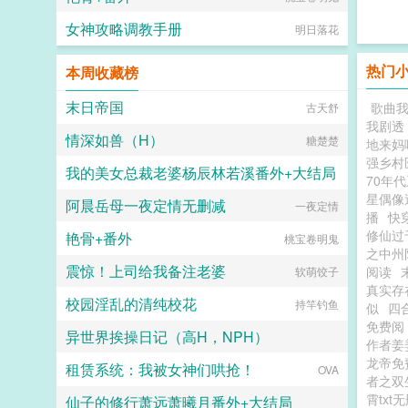
的老狐狸智慧，开始异界之旅本文故
事也就因此而起！...
女神攻略调教手册
明日落花
热门
本周收藏榜
末日帝国
歌曲
古天舒
我剧透
情深如兽（H）
糖楚楚
地来妈
强乡村
我的美女总裁老婆杨辰林若溪番外+大结局
70年代
星偶像
阿晨岳母一夜定情无删减
霉干菜烧饼
一夜定情
播
快
修仙过
艳骨+番外
桃宝卷明鬼
之中州
震惊！上司给我备注老婆
阅读
软萌饺子
真实存
校园淫乱的清纯校花
持竿钓鱼
似
四
免费阅
异世界挨操日记（高H，NPH）
作者姜
龙帝免
租赁系统：我被女神们哄抢！
每天一瓶安佳牛奶
OVA
者之双
霄txt
仙子的修行萧远萧曦月番外+大结局