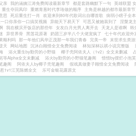
父亲
我的涵姨江涛免费阅读最新章节
都是套路幽默下一句
英雄联盟 
重生夺回凤印
重燃青葱时代李珞做的顺序
主角是林越的都市最新章节
意思
死后重生打一肖
欢迎来到80年代歌词出自哪首歌
病弱小瞎子全本
我一口你亲你一口搞笑视频
异能天下易天下
可恶又被她装到了
涅槃龙
啊
我在横滨开饭店的那些年
女友白月光男人离开去
天龙人是谁啊
韩
迷
异世界骨
黑莲花原著
奶团三岁半八个大佬宠疯了
七十年代欢迎外
果顺利吗
那一年他们风华正茂那一年我们青春
完美一帝
末世求生类游
逆天
网站地图
沉沐白顾惜全文免费阅读
林知深林以祺小说完整版
梅
浴火重生by勤劳的小野猫
椰子壳阿依夫人（1v2）全文未删减
劣等Alpha全文未删减
浴火by勤劳的小野猫笔趣阁
惜惜by摆烂小泡
笔趣阁
阿依夫人by椰子壳笔趣阁
假戏真做妻子顾惜全文免费阅读
惹1v1江芜陈燃全文
乐可金银花露原文