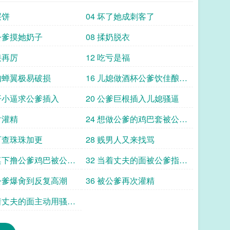
层饼
04 坏了她成刺客了
哄公爹摸她奶子
08 揉奶脱衣
接再厉
12 吃亏是福
薄如蝉翼极易破损
16 儿媳做酒杯公爹饮佳酿珠
珠加更
掰开小逼求公爹插入
20 公爹巨根插入儿媳骚逼
射灌精
24 想做公爹的鸡巴套被公爹
操晕
不可查珠珠加更
28 贱男人又来找骂
饭桌下撸公爹鸡巴被公爹
32 当着丈夫的面被公爹指奸
 hu a
到高潮
被公爹爆肏到反复高潮
36 被公爹再次灌精
当着丈夫的面主动用骚逼
公爹鸡巴