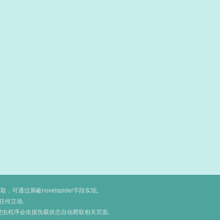
通过屏蔽novelspider字段实现。
任何立场。
爬虫程序会依据负载状态自动爬取相关页面。