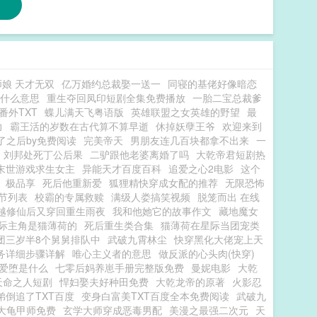
娘 天才无双
亿万婚约总裁娶一送一
同寝的基佬好像暗恋
什么意思
重生夺回凤印短剧全集免费播放
一胎二宝总裁爹
番外TXT
蝶儿满天飞粤语版
英雄联盟之女英雄的野望
最
力
霸王活的岁数在古代算不算早逝
休掉妖孽王爷
欢迎来到
了之后by免费阅读
完美帝天
男朋友连几百块都拿不出来
一
刘邦处死丁公后果
二驴跟他老婆离婚了吗
大乾帝君短剧热
末世游戏求生女主
异能天才百度百科
追爱之心2电影
这个
极品享
死后他重新爱
狐狸精快穿成女配的推荐
无限恐怖
节列表
校霸的专属救赎
满级人娄搞笑视频
脱笼而出 在线
越修仙后又穿回重生雨夜
我和他她它的故事作文
藏地魔女
际主角是猫薄荷的
死后重生类合集
猫薄荷在星际当团宠类
团三岁半8个舅舅排队中
武破九霄林尘
快穿黑化大佬宠上天
务详细步骤详解
唯心主义者的意思
做反派的心头肉(快穿)
爱堕是什么
七零后妈养崽手册完整版免费
曼妮电影
大乾
天命之人短剧
悍妇娶夫好种田免费
大乾龙帝的原著
火影忍
弟倒追了TXT百度
变身白富美TXT百度全本免费阅读
武破九
大龟甲师免费
玄学大师穿成恶毒男配
美漫之最强二次元
天