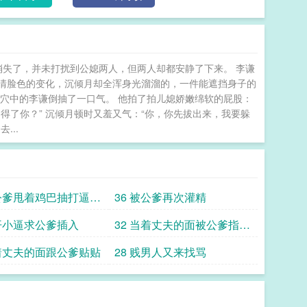
觉消失了，并未打扰到公媳两人，但两人却都安静了下来。 李谦
清脸色的变化，沉倾月却全浑身光溜溜的，一件能遮挡身子的
穴中的李谦倒抽了一口气。 他拍了拍儿媳娇嫩绵软的屁股：
得了你？” 沉倾月顿时又羞又气：“你，你先拔出来，我要躲
...
被公爹甩着鸡巴抽打逼口
36 被公爹再次灌精
更
掰开小逼求公爹插入
32 当着丈夫的面被公爹指奸
到高潮
当着丈夫的面跟公爹贴贴
28 贱男人又来找骂