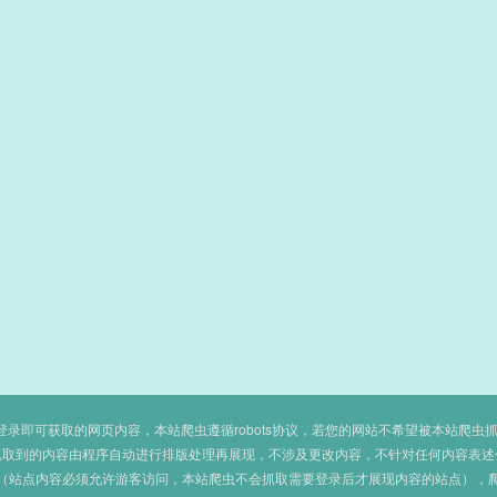
即可获取的网页内容，本站爬虫遵循robots协议，若您的网站不希望被本站爬虫抓取，可
抓取到的内容由程序自动进行排版处理再展现，不涉及更改内容，不针对任何内容表述
（站点内容必须允许游客访问，本站爬虫不会抓取需要登录后才展现内容的站点），