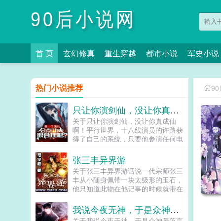
90后小说网
首 页
玄幻修真
重生穿越
都市小说
军史小说
热门小说推荐
9
只让你演剑仙，没让你真成仙啊！
关于只让你演剑仙，没让你真成仙
啊！平行世界，十八线演员的许路获
得了自己的系统，只要他参演任何电
影，便能获得与电影主题相关的技
能。参演‘叶闻2’，他获得功夫精通，
张三丰异界游
街战中以一敌五，轻松搞定，让正在
关于张三丰异界游话说一代宗师张三
观看他直播的观众目瞪口呆。许风表
丰从小随身佩带一块太级形的玉石，
示我一个演员，会点功夫很合理吧！
他只知道此物在他记事的时候就带在
粉丝都被请去警局喝茶了，你觉得合
身上，却不知道这玉石就是上古十大
理吗？参演鉴宝片，他获得文物鉴赏
神器之一的‘太级魂石’。太级魂石可
我说今夜无神，于是众神陨落
与造假工艺，在古玩一条街成功捡
令修炼者事半功倍，且百邪不侵，原
漏，开局十万倍利润。参演推理片，
关于我说今夜无神，于是众神陨落言