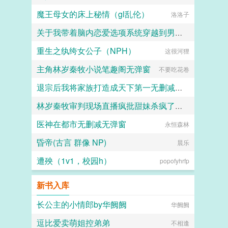
魔王母女的床上秘情（gl乱伦）
洛洛子
关于我带着脑内恋爱选项系统穿越到男女比例失调的炎孕世界
重生之纨绔女公子（NPH）
黑月何时嚎叫
这很河狸
主角林岁秦牧小说笔趣阁无弹窗
不要吃花卷
退宗后我将家族打造成天下第一无删减无弹窗
林岁秦牧审判现场直播疯批甜妹杀疯了全集免费阅读
天龙地蛇
医神在都市无删减无弹窗
不要吃花卷
永恒森林
昏帝(古言 群像 NP)
晨乐
遭殃（1v1，校园h）
popofyhrfp
新书入库
长公主的小情郎by华阙阙
华阙阙
逗比爱卖萌姐控弟弟
不相逢