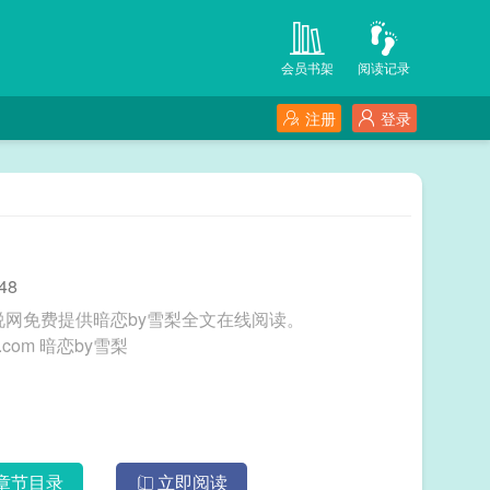
会员书架
阅读记录
注册
登录
48
说网免费提供暗恋by雪梨全文在线阅读。
三秒记住本站：90后小说网 网址：www.90hxs.com 暗恋by雪梨
章节目录
立即阅读