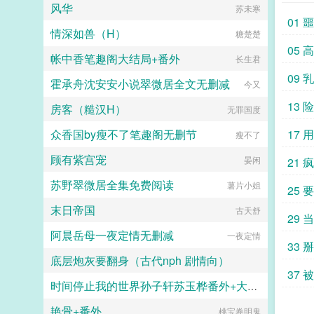
头竟已成为玩家宋烨的老婆！...
底的宝物‘昊天神剑’，此神剑据传是
风华
画纯爱的JIN
苏未寒
事有什么用！手里掐着钱去糟蹋别人
整个星系压缩而成，被原始天尊于天
01 
的闺女和老婆才是王道！...
火中祭练了数万年乃成，号称九天十
情深如兽（H）
糖楚楚
地诸般神魔两界内无坚不摧，以原始
05 
天尊之能也不过发挥神剑三成的神
帐中香笔趣阁大结局+番外
长生君
威，张三丰只能用出一成的效果，神
09
魔两界就少有人挡了。顾此，别人都
霍承舟沈安安小说翠微居全文无删减
今又
叫他三宝道人。张三丰奉师命云游，
13
结识了孙大圣，不打不相识，结为兄
房客（糙汉H）
无罪国度
弟，被孙大圣撺掇着跑到西方神界，
又认识了鬼精灵的雅典娜。三个人都
众香国by瘦不了笔趣阁无删节
17
瘦不了
是没事惹事的主，把个西方诸神搅了
个天翻地覆，被西方诸神‘亲切’的称
顾有紫宫宠
晏闲
21 
为‘三害’。后孙悟空成功泡上了嫦娥
归隐花果山，剩下两个也坠入爱河隐
苏野翠微居全集免费阅读
薯片小姐
25
居奥林匹亚圣山顶的雅典娜神宫，却
不料招来一场灭顶大祸！由于两人互
末日帝国
古天舒
29
传东西方魔法与道术之密，相互结
合，能力大增！被东西方诸神所忌，
阿晨岳母一夜定情无删减
一夜定情
两方联合剿灭张三丰，雅典娜于奥林
33
匹亚圣山之颠。二人最后自爆其神，
底层炮灰要翻身（古代nph 剧情向）
与来犯诸神同归于尽！此役之后东西
37
方神族失去了七位主神，这一天被后
时间停止我的世界孙子轩苏玉桦番外+大结局
漓人故梦
世称作诸神的黄昏。而张三丰转生异
珠珠
界大陆的大汉王国，凭借数百年炼成
艳骨+番外
chengqiran
桃宝卷明鬼