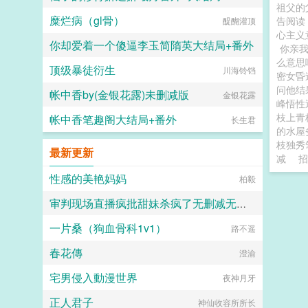
祖父的
糜烂病（gl骨）
告阅读
karma085
醍醐灌顶
心主义
你却爱着一个傻逼李玉简隋英大结局+番外
你亲
么意思
顶级暴徒衍生
川海铃铛
水千丞
密女昏
问他结
帐中香by(金银花露)未删减版
金银花露
峰悟性
枝上青
帐中香笔趣阁大结局+番外
长生君
的水屋
枝独秀
最新更新
减
招
性感的美艳妈妈
柏毅
审判现场直播疯批甜妹杀疯了无删减无弹窗
一片桑（狗血骨科1v1）
不要吃花卷
路不遥
春花傳
澄渝
宅男侵入動漫世界
夜神月牙
正人君子
神仙收容所所长