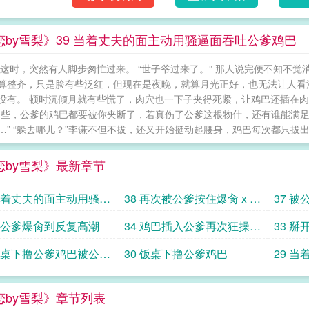
恋by雪梨》39 当着丈夫的面主动用骚逼面吞吐公爹鸡巴
在这时，突然有人脚步匆忙过来。 “世子爷过来了。” 那人说完便不知不
算整齐，只是脸有些泛红，但现在是夜晚，就算月光正好，也无法让人看
没有。 顿时沉倾月就有些慌了，肉穴也一下子夹得死紧，让鸡巴还插在肉
一些，公爹的鸡巴都要被你夹断了，若真伤了公爹这根物什，还有谁能满足
…” “躲去哪儿？”李谦不但不拔，还又开始挺动起腰身，鸡巴每次都只拔出去
恋by雪梨》最新章节
 当着丈夫的面主动用骚逼
38 再次被公爹按住爆肏 x u
37 
吐公爹鸡巴
n hu anl i c
珠珠加
 被公爹爆肏到反复高潮
34 鸡巴插入公爹再次狂操儿
33 
媳骚逼
 饭桌下撸公爹鸡巴被公爹
30 饭桌下撸公爹鸡巴
29 
e hu a
恋by雪梨》章节列表