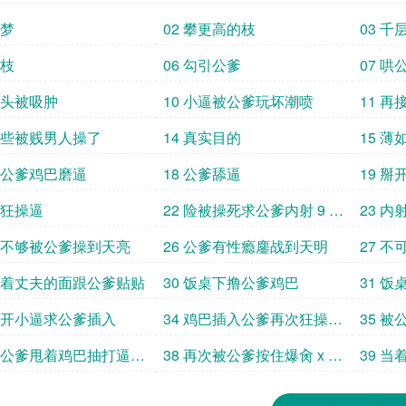
噩梦
02 攀更高的枝
03 千
高枝
06 勾引公爹
07 
 乳头被吸肿
10 小逼被公爹玩坏潮喷
11 再
 险些被贱男人操了
14 真实目的
15 
 用公爹鸡巴磨逼
18 公爹舔逼
19 
疯狂操逼
22 险被操死求公爹内射 9 5
23 内
7c c om
 要不够被公爹操到天亮
26 公爹有性瘾鏖战到天明
27 
 当着丈夫的面跟公爹贴贴
30 饭桌下撸公爹鸡巴
31 
指奸 ye
 掰开小逼求公爹插入
34 鸡巴插入公爹再次狂操儿
35 
媳骚逼
 被公爹甩着鸡巴抽打逼口
38 再次被公爹按住爆肏 x u
39 
加更
n hu anl i c
面吞吐