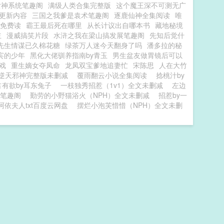
女神系统笔趣阁
满级人类合集完整版
这个魔王深不可测无广
更新内容
三国之我爹是袁术笔趣阁
逐鹿仙神全集阅读
唯
免费读
霸王最后死在哪里
从长计议出自哪本书
藏地秘境
主
漫威搞笑片段
水浒之我在梁山搞发展笔趣阁
先知后觉什
先生情谋已久棉花糖
绿茶万人迷今天翻身了吗
潘多拉的秘
宾的少年
黑化大佬驯养指南by青玉
男生盆友做胃镜后可以
戏
重生嫡女夺凤命
龙凤双宝爹地追妻忙
宋陈思
人在大竹
逆天邪神完整版未删减
覆雨翻云小说全集阅读
捻桃汁by
占有欲by耳东兔子
一枝独秀招惹（1v1）全文未删减
左边
芙笔趣阁
勤劳的小野猫浴火（NPH）全文未删减
招惹by一
阿依夫人txt百度云网盘
摆烂小泡芙惜惜（NPH）全文未删