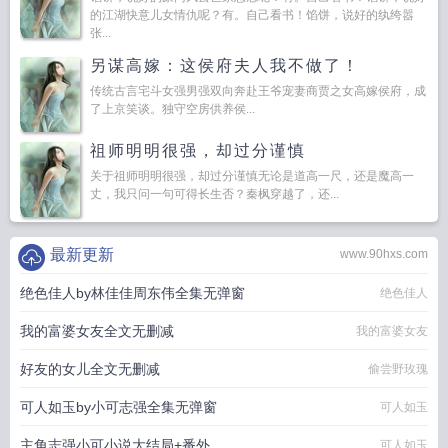
的江湖快意儿女情仇呢？有。自己看书！馅饼，说好的纨绔嚣
张...
另谋高嫁：这侯府夫人我不做了！
传统古言宅斗女强男强双向奔赴王爷宠妻商贾之女高嫁侯府，成
了上京笑谈。独守空房供养侯...
祖师明明很强，却过分谨慎
关于祖师明明很强，却过分谨慎无论是道高一尺，还是魔高一
丈，我只问一句可得长生否？秦枫穿越了，还...
最新更新
www.90hxs.com
绝色佳人by林佳佳周东伟全集无弹窗
绝色佳人
我的富婆女友全文无删减
我的富婆女友
好友的女儿全文无删减
偷尝野玫瑰
可人如玉by小可志强全集无弹窗
可人如玉
主角志强小可小说大结局+番外
可人如玉