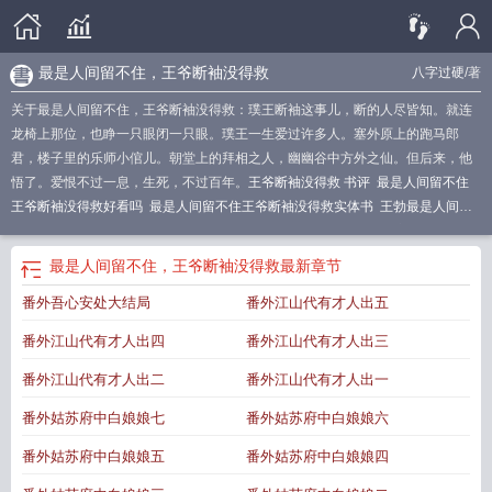
最是人间留不住，王爷断袖没得救
八字过硬
/著
关于最是人间留不住，王爷断袖没得救：璞王断袖这事儿，断的人尽皆知。就连
龙椅上那位，也睁一只眼闭一只眼。璞王一生爱过许多人。塞外原上的跑马郎
君，楼子里的乐师小倌儿。朝堂上的拜相之人，幽幽谷中方外之仙。但后来，他
悟了。爱恨不过一息，生死，不过百年。
王爷断袖没得救 书评
最是人间留不住
王爷断袖没得救好看吗
最是人间留不住王爷断袖没得救实体书
王勃最是人间留
不住
最是人间留不住是谁写的
最是人间留不住王爷断袖没得救百度
王爷断袖没
得救是be还是he
最是人间留不住王爷断袖没得救未删减
最是人间留不住王爷断
最是人间留不住，王爷断袖没得救
最新章节
袖没得救TXT
王爷断袖没得救 百度
我辞佳人念如故是什么意思
最是人间留不住
番外吾心安处大结局
番外江山代有才人出五
男儿泪目花辞树
最是人间留不住原文
最是人间留不住王爷断袖没得救讲了什
么
王维最是人间留不住
王爷断袖没得救
最是人间留不住下一句是什么
最是人
番外江山代有才人出四
番外江山代有才人出三
间留不住免费阅读
王爷断袖没得救未删
最是人间留不住王爷断袖没得救番茄
最
是人间留不住王爷断袖没得救 笔趣阁
最是人间留不住王爷断袖没得救主角是
番外江山代有才人出二
番外江山代有才人出一
谁
最是人间留不住上一句
王爷断袖没得救TXT
王爷断袖没得救 八字过硬
最是
番外姑苏府中白娘娘七
番外姑苏府中白娘娘六
人间留不住书籍简介
王国维最是人间留不住全诗
最是人间留不住配图
最是人间
留不住王爷断袖没得救攻受是谁
王爷断袖没得救免费阅读
最是人间留不住王爷
番外姑苏府中白娘娘五
番外姑苏府中白娘娘四
断袖没得救无删减
最是人间留不住王爷断袖没得救简介
王爷断袖没得救百度
最