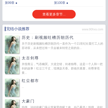
第99章 ●
第100章 ●
查看更多章节...
完结小说推荐
www.90hxs.com
历史：刷视频吐槽历朝历代
关于历史刷视频吐槽历朝历代一直作为一个21世纪社畜打工人的
苏诗双，从未想过有一天会被未转世之前的自...
太古剑尊
并指青云，气吞幽冥。大道交错，剑者独尊。这是一个人和一把
剑的故事！红尘三千丈，琉璃染天香。群雄共逐鹿，剑尊掌苍
黄...
红尘都市
...
大豪门
馅饼，说好的豪门风云世家恩怨呢？有。自己看书！馅饼，说好