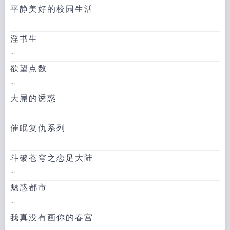
平静美好的校园生活
...
淫书生
...
欲望点数
...
大屌的诱惑
...
催眠复仇系列
...
斗破苍穹之恋足大陆
...
魅惑都市
...
我真没有画你的春宫