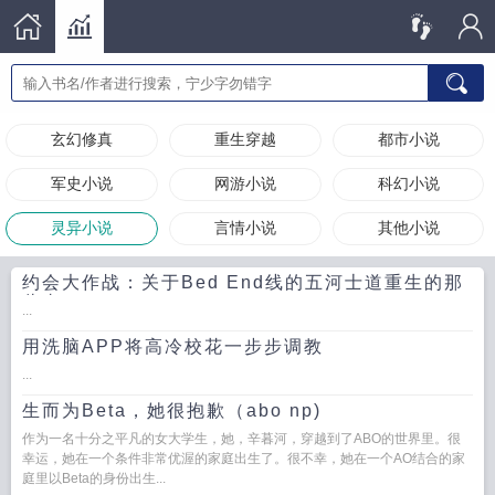
玄幻修真
重生穿越
都市小说
军史小说
网游小说
科幻小说
灵异小说
言情小说
其他小说
约会大作战：关于Bed End线的五河士道重生的那
些事
...
用洗脑APP将高冷校花一步步调教
...
生而为Beta，她很抱歉（abo np)
作为一名十分之平凡的女大学生，她，辛暮河，穿越到了ABO的世界里。很
幸运，她在一个条件非常优渥的家庭出生了。很不幸，她在一个AO结合的家
庭里以Beta的身份出生...