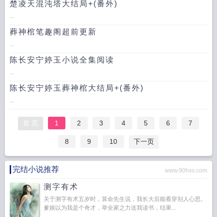
楚凌天混沌塔大结局+(番外)
...
葬神棺笔趣阁超前更新
...
陈长安宁婷玉小说全集阅读
...
陈长安宁婷玉葬神棺大结局+(番外)
...
首 页
1
2
3
4
5
6
7
8
9
10
下一页
完结小说推荐
www.90hxs.com
测字有术
关于测字有术五岁时，算命先生说，我长大后能看穿别人心思。
爹娘以为我是个奇才，举全家之力送我读书，结果...