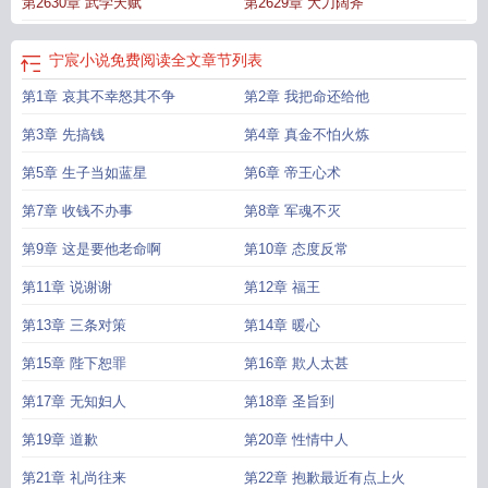
第2630章 武学天赋
第2629章 大刀阔斧
宁宸小说免费阅读全文
章节列表
第1章 哀其不幸怒其不争
第2章 我把命还给他
第3章 先搞钱
第4章 真金不怕火炼
第5章 生子当如蓝星
第6章 帝王心术
第7章 收钱不办事
第8章 军魂不灭
第9章 这是要他老命啊
第10章 态度反常
第11章 说谢谢
第12章 福王
第13章 三条对策
第14章 暖心
第15章 陛下恕罪
第16章 欺人太甚
第17章 无知妇人
第18章 圣旨到
第19章 道歉
第20章 性情中人
第21章 礼尚往来
第22章 抱歉最近有点上火