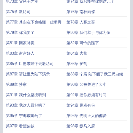
第73章 父慈子才孝
第74章 我只能帮你到这儿了
第75章 教坊司
第76章 南枝雨蝶
第77章 其实在下也略懂一些拳脚
第78章 入幕之宾
第79章 你我要了
第80章 我们羞于与你为伍
第81章 回家补觉
第82章 可怜的陛下
第83章 谢谢好人
第84章 火枪
第85章 臣愿带陛下去教坊司
第86章 护驾
第87章 请让臣为陛下演示
第88章 宁宸 陛下赐了我三尺白绫
第89章 抄家
第90章 又被关进了大牢
第91章 我什么都没听到
第92章 揍你必须有时间
第93章 我这人最好哄了
第94章 见者有份
第95章 宁郎该喝药了
第96章 光明正大的偏爱
第97章 看望柴叔
第98章 纵马入府