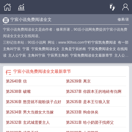
宁宸小说免费阅读全文
修果
/著
宁宸小说免费阅读全文是由作者：修果所著，90后小说网免费提供宁宸小说免费
阅读全文全文在线阅读。
三秒记住本站：90后小说网 网址：www.90hxs.com
宁柠宁宸凯免费阅读
有一部
主角叫宁辰
宁晨
宁宸免费阅读全文
主角是宁辰的有
宁宸免费阅读全文 在线阅
读
主人公宁辰
主角叫宁辰
宁辰男主角的
宁宸免费阅读全文最新章节
主人公叫
宁辰央的
男主角叫宁辰的
宁宸小说免费阅读全文
最新章节
第2640章 信
第2639章 离京
第2638章 破嘴
第2637章 你跟本王的地砖有仇啊
第2636章 憨货就不能盼孩子点好
第2635章 是本王引狼入室
第2634章 男大当婚女大当嫁
第2633章 狗命休矣
第2632章 玄武城需要主人
第2631章 给小奶团子找师父