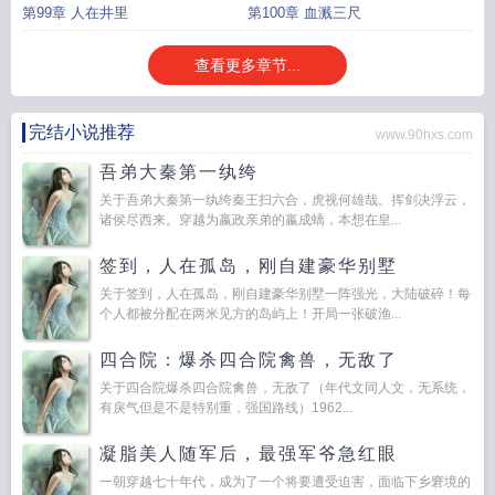
第99章 人在井里
第100章 血溅三尺
查看更多章节...
完结小说推荐
www.90hxs.com
吾弟大秦第一纨绔
关于吾弟大秦第一纨绔秦王扫六合，虎视何雄哉。挥剑决浮云，
诸侯尽西来。穿越为嬴政亲弟的嬴成蟜，本想在皇...
签到，人在孤岛，刚自建豪华别墅
关于签到，人在孤岛，刚自建豪华别墅一阵强光，大陆破碎！每
个人都被分配在两米见方的岛屿上！开局一张破渔...
四合院：爆杀四合院禽兽，无敌了
关于四合院爆杀四合院禽兽，无敌了（年代文同人文，无系统，
有戾气但是不是特别重，强国路线）1962...
凝脂美人随军后，最强军爷急红眼
一朝穿越七十年代，成为了一个将要遭受迫害，面临下乡窘境的