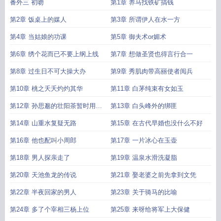
番外三 初吻
第1章 养马找铁矿搞钱
第2章 饭桌上的媒人
第3章 所谓伊人在水一方
第4章 当姑娘的功课
第5章 御夫术or媚术
第6章 绣个花而已不要上纲上线
第7章 想做圣贤也得言行合一
第8章 过生日不可大操大办
第9章 秀肌肉带高丽使者阅兵
第10章 桃之夭夭灼灼其华
第11章 白茅纯束有女如玉
第12章 孙思邈的壮阳茶暂时用不
第13章 白头峰外的绑匪
上了
第14章 山重水复疑无路
第15章 在古代早婚也没什么不好
第16章 他也配叫小周郎
第17章 一片冰心在玉壶
第18章 男人探亲走了
第19章 温泉水滑洗凝脂
第20章 天池鱼龙的传说
第21章 娶老婆之前先拿到文凭
第22章 半夜回家的男人
第23章 关于骑马的比喻
第24章 多了个宰相三杨上位
第25章 来呀给将军上大保健