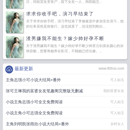
日，同租室友变丧尸，留下女友一人，韩阳能怎...
求求你收手吧，演习早结束了
关于求求你收手吧，演习早结束了李修被选中参加安全演习，他
的任务居然是抢银行。这也就算了，但没想到刚出...
渣男嫌我不能生？嫁少帅好孕不断
关于渣男嫌我不能生？嫁少帅好孕不断少帅景元钊喜欢颜心的浓
艳容貌，想要将她养在私宅，不顾她已经出嫁。...
最新更新
www.90hxs.com
主角志强小可小说大结局+番外
可人如玉
张可王琳我的富婆女友笔趣阁完整版无删减
我的富婆女友
小说主角志强小可全文免费阅读
可人如玉
小说主角小可志强全文免费阅读
可人如玉
主角刘明凯张雨欣小说大结局+番外
乡村女人