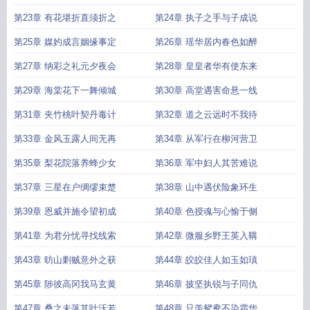
第23章 有花堪折直须折之
第24章 执子之手与子成说
第25章 媒妁成言姻缘事定
第26章 瑶华居内春色如醉
第27章 纳彩之礼元夕夜会
第28章 皇皇者华有使东来
第29章 海棠花下一舞倾城
第30章 高堂遇害命悬一线
第31章 夹竹桃叶契丹毒计
第32章 道之云远时不我待
第33章 金风玉露人间无再
第34章 从军行在柳河营卫
第35章 梨花院落养蜂少女
第36章 军中妇人其苦难说
第37章 三星在户绸缪束楚
第38章 山中遇伏险象环生
第39章 恩威并施令望初成
第40章 色授魂与心愉于侧
第41章 为君分忧寻找线索
第42章 微服乡野王英入鞲
第43章 昉山剿贼意外之获
第44章 皎皎佳人如玉如瑱
第45章 陟彼高冈我马玄黄
第46章 披坚执锐与子同仇
第47章 桑之未落其叶沃若
第48章 只羡鸳鸯不染霜华