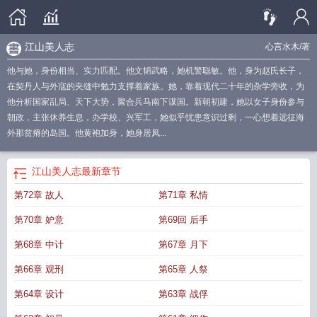
江山美人志
心言水木
/著
他与她，身份相当、实力匹配。他文韬武略，她机警聪敏。他，身为赵氏长子，
在契丹人与外寇的夹缝中勉力支撑着家族。她，靠着现代二十年的杂学旁收，为
他分析国家乱局、天下大势，聚合兵马南下谋国。新朝初建，她以女子身份参与
朝政，主张休养生息，办学校、兴军工，她似乎忧患意识过剩，一心想着远征海
外那贫瘠的岛国。他黄袍加身，她身居凤...
江山美人志
最新章节
第72章 故人
第71章 私情
第70章 妒意
第69回 后手
第68章 中计
第67章 月下
第66章 观刑
第65章 人祭
第64章 设计
第63章 战俘