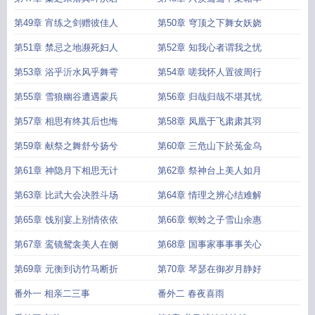
第49章 宵练之剑赠彼佳人
第50章 穹顶之下舞女妖娆
第51章 禁忌之地濒死妇人
第52章 知我心者谓我之忧
第53章 浴乎沂水风乎舞雩
第54章 嗟我怀人置彼周行
第55章 雪狼幽谷遭遇蒙兵
第56章 归哉归哉不堪其忧
第57章 相思有终其后也悔
第58章 凤凰于飞肃肃其羽
第59章 献祭之舞舒兮扬兮
第60章 三危山下於菟金乌
第61章 神隐月下相思无计
第62章 祭神台上美人如月
第63章 比武大会决胜斗场
第64章 情理之辨心结难解
第65章 饯别宴上别情依依
第66章 螟蛉之子雪山余惠
第67章 鸾镜鸳衾美人在侧
第68章 国事家事事事关心
第69章 元衡到访竹马断折
第70章 琴瑟在御岁月静好
番外一 相亲二三事
番外二 春夜喜雨