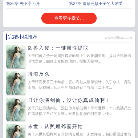
第26章 先下手为强
第27章 蓄须完颜王子的大雕受伤
了
查看更多章节...
完结小说推荐
www.90hxs.com
凶兽入侵：一键属性提取
关于凶兽入侵一键属性提取触碰上古凶兽朝天犼，提取天赋神通
明悟之瞳，触碰上古凶兽璃刎，提取天赋神...
暗海反杀
关于暗海反杀三十年前，安小海被人层层设计，失手杀人，身陷
囹圄。眨眼间，从人生的巅峰跌到了谷底！二十年...
只让你演剑仙，没让你真成仙啊！
关于只让你演剑仙，没让你真成仙啊！平行世界，十八线演员的
许路获得了自己的系统，只要他参演任何电影，便...
末世：从照顾邻妻开始
关于末世从照顾邻妻开始病毒爆发，末世降临，韩阳重回爆发当