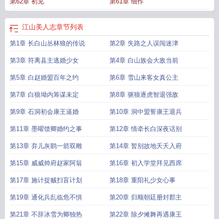
第62章 初见
第61章 细作
江山美人志
章节列表
第1章 长白山丛林狼的传说
第2章 失路之人误闯迷津
第3章 符离县主逃婚少女
第4章 白山族会大敌当前
第5章 白赵婚盟百年之约
第6章 雪山来客女真公主
第7章 白狼坳内筹谋未定
第8章 驱狼逐虎智退强敌
第9章 石洞初会康王逼婚
第10章 洞中盟誓康王退兵
第11章 墨曜馈卿婚约之事
第12章 情牵长白深夜话别
第13章 弃儿灰鹞一箭双雕
第14章 暂别故地夭夭入府
第15章 威威帅府赵家阿翁
第16章 初入学堂拜见西席
第17章 施计捉贼扫盲计划
第18章 重阳礼少女心事
第19章 通化兵乱临危不惧
第20章 归顺朝廷册封郡主
第21章 不辞冰雪为卿独热
第22章 除夕傩舞再遇康王