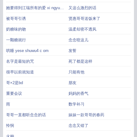
她要得到江瑞所有的爱 xi ngyu
又这么激烈的话
jiao co m
被哥哥引诱
贤惠哥哥送饭来了
奶糖味的吻
温柔却密不透风
一颗糖就行
念念咬这儿
哄睡 yese shuwu4 c om
发誓
名字是最短的咒
死了都是这样
很早以前就知道
只能有他
哥×2是bd
朋友
重要会议
妈妈的香气
雨
数学补习
哥哥一直都听念念的话
妹妹一款哥哥的春药
怜悯
念念又错了
火种