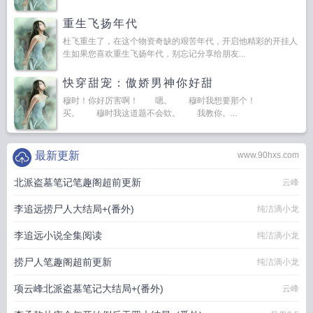
重生飞扬年代
杜飞重生了，在这个物资奇缺的艰苦年代，开启他精彩的开挂人
生如果您喜欢重生飞扬年代，别忘记分享给朋友...
快穿甜宠：傲娇男神你好甜
穆时！你好厉害啊！ 嗯。 穆时我想要那个！
买。 穆时我这道题不会欸。 我教你。...
最新更新
www.90hxs.com
北派盗墓笔记笔趣阁超前更新
云峰
李追远捞尸人大结局+(番外)
纯洁滴小龙
李追远小说全集阅读
纯洁滴小龙
捞尸人笔趣阁超前更新
纯洁滴小龙
项云峰北派盗墓笔记大结局+(番外)
云峰