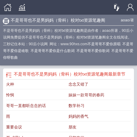
不是哥哥也不是男妈妈（骨科）校对txt资源笔趣阁
aoao
/著
不是哥哥也不是男妈妈（骨科）校对txt资源笔趣阁是由作者：aoao所著，90后小
说网免费提供不是哥哥也不是男妈妈（骨科）校对txt资源笔趣阁全文在线阅读。
三秒记住本站：90后小说网 网址：www.90hxs.com
不是哥哥不爱你原唱
不是哥
哥不爱你是啥歌
不是哥哥不爱你是什么歌词
不是哥哥不爱你歌词
不是哥哥不爱
你呀歌曲
不是哥哥也不是男妈妈（骨科）校对txt资源笔趣阁
最新章节
火种
念念又错了
怜悯
妹妹一款哥哥的春药
哥哥一直都听念念的话
数学补习
雨
妈妈的香气
重要会议
朋友