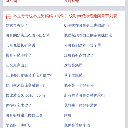
哥×2是bd
只能有他
不是哥哥也不是男妈妈（骨科）校对txt资源笔趣阁
章节列表
妹妹青春期了
奶油抹在哥哥身上也很甜吗
哥哥的奶头怎么吸不出奶呀
他居然想着自己的亲妹妹自渎
心脏像被长针穿透
哥哥我们这算不算车震
被哥哥舔潮喷了
江瑞我有点恨你了
江念离家出走
这就是惩罚
江瑞要比她痛苦千倍万倍才行
巷子里跪舔
他们生来就该交融在一起
他不是一个好哥哥
恨比爱长久 po18 l co m
所有的苦哥哥会替你承担
你摸摸它求你了
我想生下你好好爱你
哥哥好狡猾只顾自己爽
阿瑞
学猫叫一声听听
说你是谁的小猫