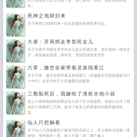
的江湖快意儿女情仇呢？有。自己看书！馅饼，说好的纨绔嚣
张...
死神之地狱归来
关于死神之地狱归来一切从穿越到死神世界开始...
大唐：开局拐走李世民女儿
关于大唐开局拐走李世民女儿赵尘穿越大唐，意外遇到一绝美女
子，将其骗走隐居。两年后，查到踪迹的李世民...
六零，搬空全家带着灵泉闯香江
关于六零，搬空全家带着灵泉闯香江（穿越重生空间异能穿书六
十年代）这本书有不少穿越重生的配角...
三胞胎死后，我嫁给了渣前夫他小叔
老公小青梅养的狗害两岁女儿得了狂犬病送医。渣老公却为了救
他的小青梅和三只狗，延误了救女儿的黄金时间最终惨死医
院。...
仙人只想躺着
关于仙人只想躺着简介秦淮河的花舫之上，李云睿欲与花魁一夜
缠绵。突然眼前一黑，被人打晕！靠！哪个贼人...