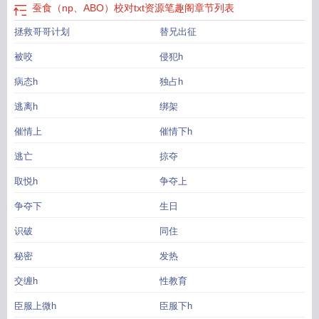
蚕食（np、ABO）校对txt资源笔趣阁
章节列表
拯救哥哥计划
替兄出征
被咬
侵犯h
病态h
独占h
逃离h
绑架
催情上
催情下h
逃亡
掠夺
取悦h
争夺上
争夺下
生日
识破
同住
秘密
发热
交缠h
性教育
臣服上微h
臣服下h