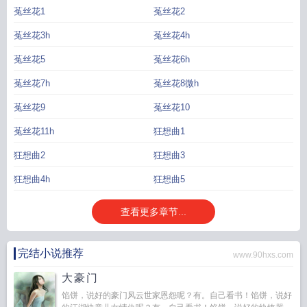
菟丝花1
菟丝花2
菟丝花3h
菟丝花4h
菟丝花5
菟丝花6h
菟丝花7h
菟丝花8微h
菟丝花9
菟丝花10
菟丝花11h
狂想曲1
狂想曲2
狂想曲3
狂想曲4h
狂想曲5
查看更多章节...
完结小说推荐
www.90hxs.com
大豪门
馅饼，说好的豪门风云世家恩怨呢？有。自己看书！馅饼，说好