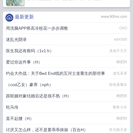
最新更新
www.90hxs.com
用洗脑APP将高冷校花一步步调教
OVO
迷乱光阴录
kill4300
医生我还有救吗（1v1 h）
洛洛不大方
爱过你这件事（H）
啊肥阿
约会大作战：关于Bed End线的五河士道重生的那些事
虚无圣母
（cod乙女）豢养（nph）
粉色蒸馏水
跟联姻对象结婚后还是很不熟（H）
啊肥阿
牝马传
勤务小兵
直不起腰（H）
啊肥阿
讨厌又怎么样，还不是要乖乖挨操（百合H）
性无能天使