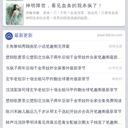
神明降世，看见血条的我杀疯了！
来嘛来嘛，来挨一刀！不死？血条清零，就会死！只要有血条，
神明也杀给你看！世界的暗面残破的版图...
最新更新
www.90hxs.com
主角黎锦秀顾南笙小说笔趣阁无弹窗
谈情说爱
楚朝歌萧景尘楚阳北当疯子两年后假千金带娃炸全家笔趣阁最新章
节
当疯子两年后假千金带娃炸全家番外最新章节
白羊吃瓜
白羊吃瓜
玄学老祖宗十项全能马甲炸翻全球番外最新章节
南枝灼
沈清梨裴司瑾玄学老祖宗十项全能马甲炸翻全球笔趣阁最新章节
楚朝歌萧景尘楚阳北当疯子两年后假千金带娃炸全家全集免费阅读
南枝灼
陈川宋婉儿极品九千岁从帮太子选妃开始步步高升笔趣阁最新章节
白羊吃瓜
林声沈清辞季明泽看见弹幕后恶毒女配被京圈太子独宠了笔趣阁最
404大胖蟹