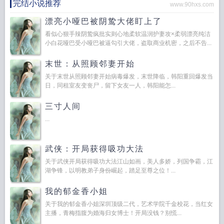
完结小说推荐
www.90hxs.com
漂亮小哑巴被阴鸷大佬盯上了
看似心狠手辣阴鸷疯批实则心地柔软温润护妻攻×柔弱漂亮纯洁
小白花哑巴受小哑巴被逼勾引大佬，盗取商业机密，之后不告...
末世：从照顾邻妻开始
关于末世从照顾邻妻开始病毒爆发，末世降临，韩阳重回爆发当
日，同租室友变丧尸，留下女友一人，韩阳能怎...
三寸人间
...
武侠：开局获得吸功大法
关于武侠开局获得吸功大法江山如画，美人多娇，列国争霸，江
湖争锋，以明教弟子身份崛起，踏足至尊之位！...
我的郁金香小姐
关于我的郁金香小姐深圳顶级二代，艺术学院千金校花，当红女
主播，青梅指腹为婚海归女博士！开局没钱？别慌...