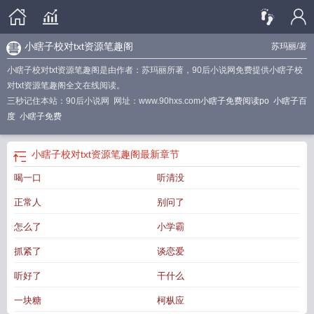
小瞎子校对txt资源笔趣阁
苏玛丽
/著
小瞎子校对txt资源笔趣阁是由作者：苏玛丽所著，90后小说网免费提供小瞎子校
对txt资源笔趣阁全文在线阅读。
三秒记住本站：90后小说网 网址：www.90hxs.com
小瞎子免费阅读po
小瞎子百
度
小瞎子免费
小瞎子校对txt资源笔趣阁
最新章节
喝一口
听清没
正常人
别问了
怎么了
小学霸
抓紧了
谈恋爱
听好了
干什么
一块糖
柯枞应