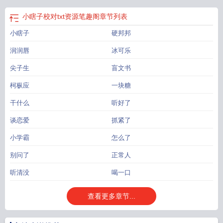
小瞎子校对txt资源笔趣阁
章节列表
小瞎子
硬邦邦
润润唇
冰可乐
尖子生
盲文书
柯枞应
一块糖
干什么
听好了
谈恋爱
抓紧了
小学霸
怎么了
别问了
正常人
听清没
喝一口
查看更多章节...