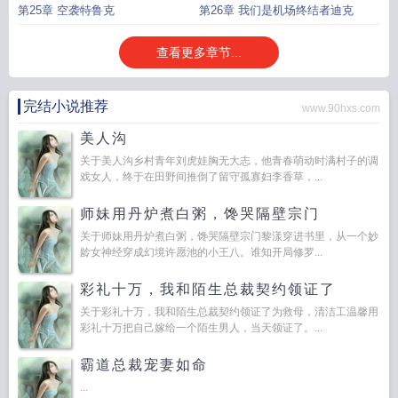
的事情
第25章 空袭特鲁克
第26章 我们是机场终结者迪克
查看更多章节...
完结小说推荐
www.90hxs.com
美人沟
关于美人沟乡村青年刘虎娃胸无大志，他青春萌动时满村子的调
戏女人，终于在田野间推倒了留守孤寡妇李香草，...
师妹用丹炉煮白粥，馋哭隔壁宗门
关于师妹用丹炉煮白粥，馋哭隔壁宗门黎漾穿进书里，从一个妙
龄女神经穿成幻境许愿池的小王八。谁知开局修罗...
彩礼十万，我和陌生总裁契约领证了
关于彩礼十万，我和陌生总裁契约领证了为救母，清洁工温馨用
彩礼十万把自己嫁给一个陌生男人，当天领证了。...
霸道总裁宠妻如命
...