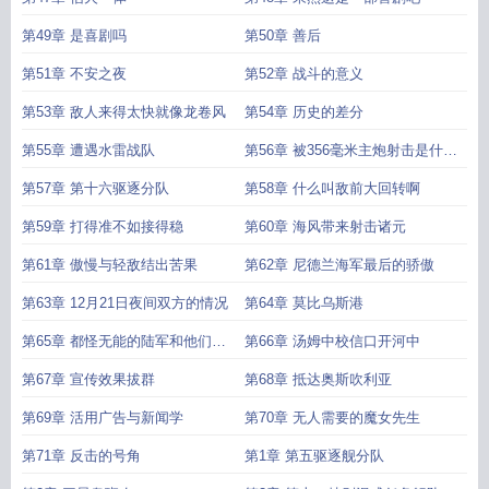
第49章 是喜剧吗
第50章 善后
第51章 不安之夜
第52章 战斗的意义
第53章 敌人来得太快就像龙卷风
第54章 历史的差分
第55章 遭遇水雷战队
第56章 被356毫米主炮射击是什么
感觉
第57章 第十六驱逐分队
第58章 什么叫敌前大回转啊
第59章 打得准不如接得稳
第60章 海风带来射击诸元
第61章 傲慢与轻敌结出苦果
第62章 尼德兰海军最后的骄傲
第63章 12月21日夜间双方的情况
第64章 莫比乌斯港
第65章 都怪无能的陆军和他们的
第66章 汤姆中校信口开河中
逃兵将军
第67章 宣传效果拔群
第68章 抵达奥斯吹利亚
第69章 活用广告与新闻学
第70章 无人需要的魔女先生
第71章 反击的号角
第1章 第五驱逐舰分队