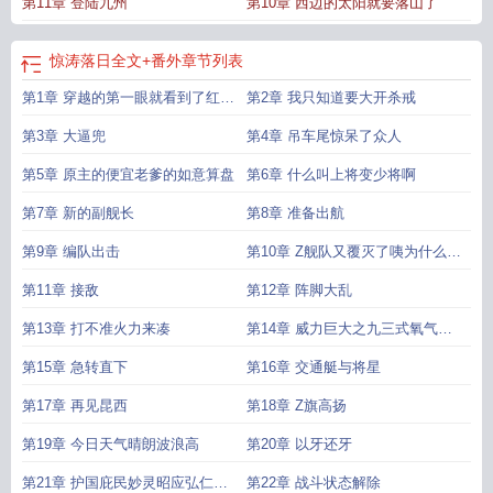
第11章 登陆九州
第10章 西边的太阳就要落山了
惊涛落日全文+番外
章节列表
第1章 穿越的第一眼就看到了红膏
第2章 我只知道要大开杀戒
药
第3章 大逼兜
第4章 吊车尾惊呆了众人
第5章 原主的便宜老爹的如意算盘
第6章 什么叫上将变少将啊
第7章 新的副舰长
第8章 准备出航
第9章 编队出击
第10章 Z舰队又覆灭了咦为什么我
要说又
第11章 接敌
第12章 阵脚大乱
第13章 打不准火力来凑
第14章 威力巨大之九三式氧气鱼
雷
第15章 急转直下
第16章 交通艇与将星
第17章 再见昆西
第18章 Z旗高扬
第19章 今日天气晴朗波浪高
第20章 以牙还牙
第21章 护国庇民妙灵昭应弘仁普
第22章 战斗状态解除