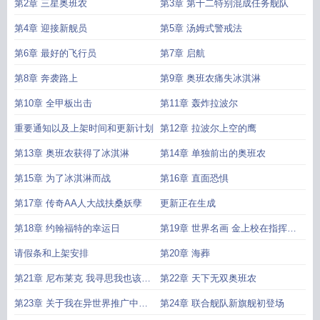
第2章 三星奥班农
第3章 第十二特别混成任务舰队
第4章 迎接新舰员
第5章 汤姆式警戒法
第6章 最好的飞行员
第7章 启航
第8章 奔袭路上
第9章 奥班农痛失冰淇淋
第10章 全甲板出击
第11章 轰炸拉波尔
重要通知以及上架时间和更新计划
第12章 拉波尔上空的鹰
第13章 奥班农获得了冰淇淋
第14章 单独前出的奥班农
第15章 为了冰淇淋而战
第16章 直面恐惧
第17章 传奇AA人大战扶桑妖孽
更新正在生成
第18章 约翰福特的幸运日
第19章 世界名画 金上校在指挥战
舰
请假条和上架安排
第20章 海葬
第21章 尼布莱克 我寻思我也该有
第22章 天下无双奥班农
点战果啊
第23章 关于我在异世界推广中文
第24章 联合舰队新旗舰初登场