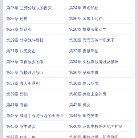
济天妃
第23章 兰芳分舰队的覆灭
第24章 声名鹊起
第25章 还愿
第26章 国破山河在
第27章 新命令
第28章 扶桑海军动向
第29章 对空战斗警报
第30章 尝尝五英寸吧鬼子
第31章 决死突击
第32章 夜幕降临
第33章 来自故乡的歌
第34章 头枕着波涛以及猫咪
第35章 兴楼联合舰队
第36章 菜鸡中将
第37章 真人不露相
第38章 暗云压境
第39章 烈焰
第40章 兴楼上空的鹰
第41章 脊梁
第42章 魔女
第43章 满是丁香与豆蔻的田野上
第44章 坦克突击
第45章 雪中送炭
第46章 汤姆中校呼叫地面控制
第47章 信火一体
第48章 果然这是一部喜剧吧