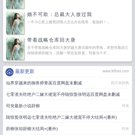
婚不可欺：总裁大人放过我
一不小心惹上腹黑旧情人怎么办在线等，挺急的！...
带着战略仓库回大唐
关于带着战略仓库回大唐穿越大唐贞观年的李恪，本想凭着自己
传销讲师的能力，洗脑一帮忠实班底，苟着当个不...
最新更新
www.90hxs.com
仙界穿越来的御兽师青菡百度网盘未删减
四月末的风
七零渣夫吃绝户二嫁大佬宠不停陆惊蛰张明远百度网盘未删减
司臾最新小说莳柳
水墨烟雨
司臾
陆惊蛰张明远七零渣夫吃绝户二嫁大佬宠不停大结局+(番外)
莳柳张却莳柳大结局+(番外)
水墨烟雨
司臾