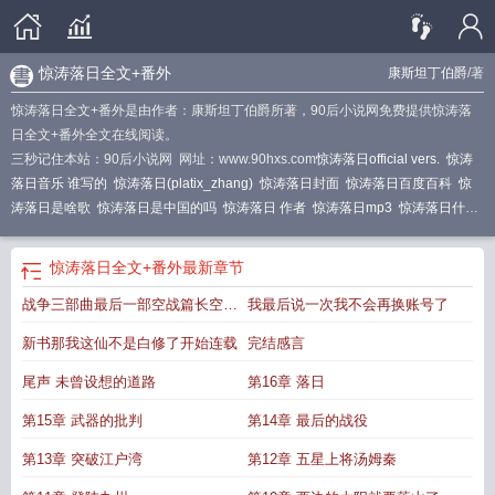
惊涛落日全文+番外
康斯坦丁伯爵
/著
惊涛落日全文+番外是由作者：康斯坦丁伯爵所著，90后小说网免费提供惊涛落
日全文+番外全文在线阅读。
三秒记住本站：90后小说网 网址：www.90hxs.com
惊涛落日official vers.
惊涛
落日音乐 谁写的
惊涛落日(platix_zhang)
惊涛落日封面
惊涛落日百度百科
惊
涛落日是啥歌
惊涛落日是中国的吗
惊涛落日 作者
惊涛落日mp3
惊涛落日什么
意思
惊涛落日音乐百科
惊涛落日的作者
惊涛落日是谁做的
惊涛落日 简谱
惊
涛落日bgm百科
惊涛落日全文+番外
最新章节
战争三部曲最后一部空战篇长空战
我最后说一次我不会再换账号了
旗开始连载
新书那我这仙不是白修了开始连载
完结感言
尾声 未曾设想的道路
第16章 落日
第15章 武器的批判
第14章 最后的战役
第13章 突破江户湾
第12章 五星上将汤姆秦