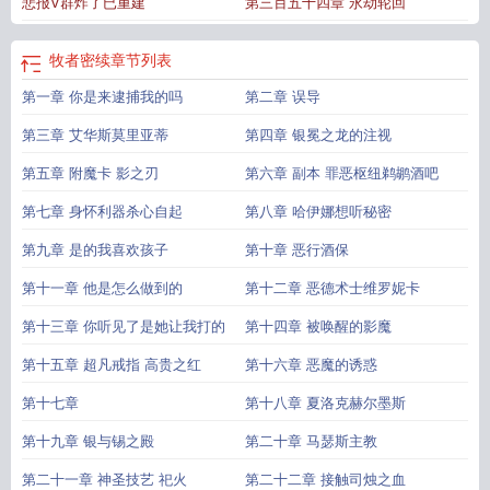
悲报V群炸了已重建
第三百五十四章 永劫轮回
密续地图
牧者密续有没有女主
牧者密续女主是谁
牧者密续无防盗
牧者密续艾
华斯最后和谁在一起了
牧者密续蚂蚁文学
牧者密续男主有几个女人
牧者密续手
机
牧者密续笔趣趣
牧者密续在线阅读免费完整版
牧者密续道途
牧者密续听
牧者密续
章节列表
书
牧者密续九柱神是哪几个
牧者密续贴吧
牧者密续笔趣阁无弹窗
牧者密续源
第一章 你是来逮捕我的吗
第二章 误导
河
牧者密续 起点
牧者密续百科
牧者密续顶点
牧者密续全本TXT百度资源
牧者
密续全本TXT
牧者密续有女主吗
牧者密续无防盗最新章节
牧者密续Txt
牧者密
第三章 艾华斯莫里亚蒂
第四章 银冕之龙的注视
续是后宫吗
牧者密续有声
牧者密续悦欣阁
牧者密续百度百科女主
牧者密续艾
华斯什么时候融合
第五章 附魔卡 影之刃
牧者密续有cp吗
牧者密续笔趣阁免费阅读
第六章 副本 罪恶枢纽鹈鹕酒吧
牧者密续八零电子
书
牧者密续九柱神
牧者密续怎么样
牧者密续力量体系
牧者密续TXT奇书网
牧
第七章 身怀利器杀心自起
第八章 哈伊娜想听秘密
者密续讲了什么
牧者密续精校板
牧者密续无分页无错
牧者密续百度百科
牧者
密续新笔趣阁
牧者密续TXT完本
牧者密续是单女主吗
牧者密续女主有几个
牧
第九章 是的我喜欢孩子
第十章 恶行酒保
者密续不祈十弦有女主嘛
牧者密续笔趣阁无防盗
牧者密续九大道途
牧者密续等
第十一章 他是怎么做到的
第十二章 恶德术士维罗妮卡
级一览表最新
牧者密续设定
牧者密续有玩家降临吗
牧者密续简介
牧者密续詹
密斯是反派吗
牧者密续艾华斯
牧者密续免费阅读全集
牧者密续百度资源
牧者
第十三章 你听见了是她让我打的
第十四章 被唤醒的影魔
密续男女主圆房了吗
牧者密续TXT精校
牧者密续境界划分
牧者密续职业一览
第十五章 超凡戒指 高贵之红
第十六章 恶魔的诱惑
表
牧者密续在线阅读
牧者密续有玩家吗
牧者密续能级
牧者密续女主
牧者密续
无错版笔趣阁
牧者密续的柱神有哪些
牧者密续三部曲顺序
牧者密续体系图
牧
第十七章
第十八章 夏洛克赫尔墨斯
者密续游戏原型
牧者密续男主有几个妻子
牧者密续吧
牧者密续全本
牧者密续
免费阅读
牧者密续詹姆斯·莫里亚蒂
牧者密续资源
牧者的解释
牧者密续柱神都
第十九章 银与锡之殿
第二十章 马瑟斯主教
有哪些
牧者密续Txt精校版
牧者密续无错别字
牧者密续人物详细介绍
牧者密续
第二十一章 神圣技艺 祀火
第二十二章 接触司烛之血
无弹窗最新章节
牧者密续等级划分
牧者密续无弹窗
牧者密续主角养父结局
牧