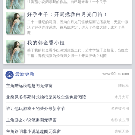
往番茄小说阅读我的作品。自己进来看！一个关于...
好孕生子：开局拯救白月光门笛！
二十一世纪的司鹿，因为白月光门笛献祭而悲痛欲绝，无意中激
活了好孕连连系统。被系统绑定，进入了圣魔大陆，成为了星
魔...
我的郁金香小姐
关于我的郁金香小姐深圳顶级二代，艺术学院千金校花，当红女
主播，青梅指腹为婚海归女博士！开局没钱？别慌...
最新更新
www.90hxs.com
主角陆远秋笔趣阁无弹窗
陆远秋
龙乘风爷爷死时龙抬棺鬼哭坟全集免费阅读
水月大哥
谁让他玩游戏王的番外最新章节
名称被占用
主角游玄小说笔趣阁无弹窗
名称被占用
主角路明非小说笔趣阁无弹窗
先驱无路