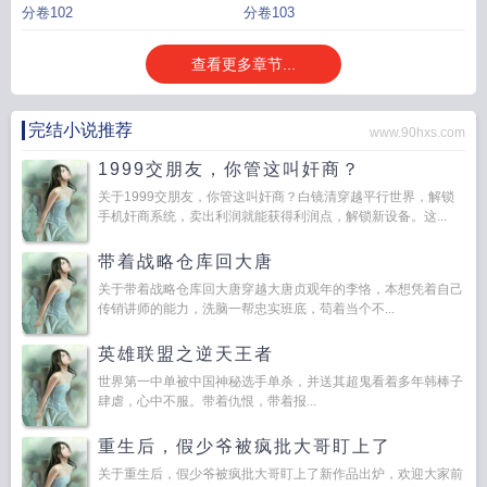
分卷102
分卷103
查看更多章节...
完结小说推荐
www.90hxs.com
1999交朋友，你管这叫奸商？
关于1999交朋友，你管这叫奸商？白镜清穿越平行世界，解锁
手机奸商系统，卖出利润就能获得利润点，解锁新设备。这...
带着战略仓库回大唐
关于带着战略仓库回大唐穿越大唐贞观年的李恪，本想凭着自己
传销讲师的能力，洗脑一帮忠实班底，苟着当个不...
英雄联盟之逆天王者
世界第一中单被中国神秘选手单杀，并送其超鬼看着多年韩棒子
肆虐，心中不服。带着仇恨，带着报...
重生后，假少爷被疯批大哥盯上了
关于重生后，假少爷被疯批大哥盯上了新作品出炉，欢迎大家前