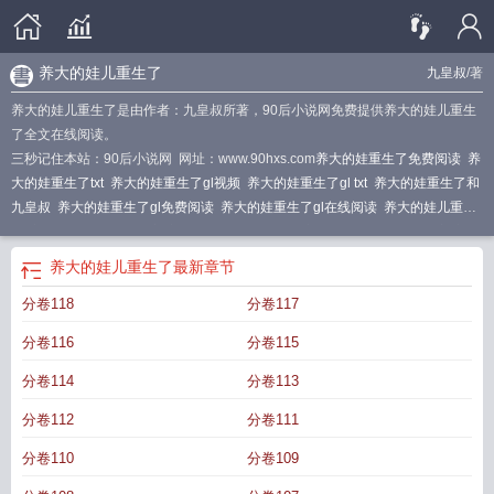
养大的娃儿重生了
九皇叔
/著
养大的娃儿重生了是由作者：九皇叔所著，90后小说网免费提供养大的娃儿重生
了全文在线阅读。
三秒记住本站：90后小说网 网址：www.90hxs.com
养大的娃重生了免费阅读
养
大的娃重生了txt
养大的娃重生了gl视频
养大的娃重生了gl txt
养大的娃重生了和
九皇叔
养大的娃重生了gl免费阅读
养大的娃重生了gl在线阅读
养大的娃儿重生
了
养大的娃重生了gl百度
养大的娃重生了gl晋江
养大的娃重生了TXT百度
养大
的娃重生了gl九皇叔免费
养大的娃重生了书包网
养大的娃重生了TXT
养大的儿
养大的娃儿重生了
最新章节
子重来不是你最新章节列表
养大的崽子表白我全本
养大的崽子表白我(穿书)全
分卷118
分卷117
文
养大的娃重生了gl
养大的娃重生了 九皇叔
养大的娃重生了在线阅读
养大的
娃重生了
养大的娃重生了gl全文免费阅读
养大的娃重生了gl全文阅读
养大的娃
分卷116
分卷115
重生了gl昨夜未归
养大的娃重生了gltxt
养大的娃重生了全文免费阅读无弹窗
养
大的娃是反派
养大的娃重生了gl免费
养大了孩子剧情梗概
养大的娃重生了
分卷114
分卷113
(GL)
养大的娃重生了gl昨夜未归免费阅读
分卷112
分卷111
分卷110
分卷109