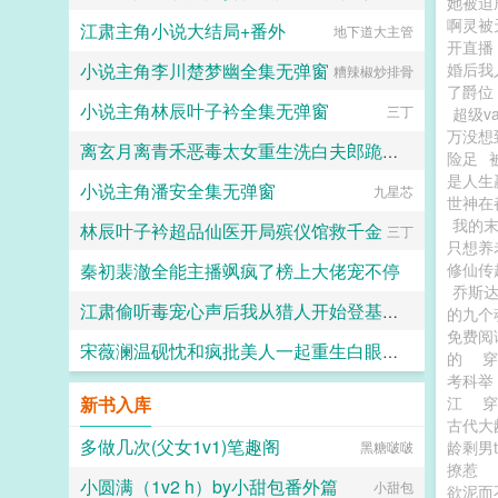
她被迫
啊灵被
江肃主角小说大结局+番外
地下道大主管
可怜小猫
开直播
小说主角李川楚梦幽全集无弹窗
婚后我
糟辣椒炒排骨
了爵位
小说主角林辰叶子衿全集无弹窗
三丁
超级v
万没想
离玄月离青禾恶毒太女重生洗白夫郎跪求宠笔趣阁完整版无删减
险足
是人生
小说主角潘安全集无弹窗
九星芯
TY桃
世神在
我的
林辰叶子衿超品仙医开局殡仪馆救千金
三丁
只想养
秦初裴澈全能主播飒疯了榜上大佬宠不停
修仙传
乔斯
江肃偷听毒宠心声后我从猎人开始登基笔趣阁完整版无删减
轻风念念
的九个
免费
宋薇澜温砚忱和疯批美人一起重生白眼狼们后悔了笔趣阁完整版无删减
地下道大主管
的
考科
日月不肯迟
新书入库
江
古代大
多做几次(父女1v1)笔趣阁
龄剩男t
黑糖啵啵
撩惹
小圆满（1v2 h）by小甜包番外篇
小甜包
欲泥而