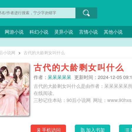
网游小说
科幻小说
灵异小说
言情小说
其他小说
0后小说网
>
古代的大龄剩女叫什么
古代的大龄剩女叫什么
作者：
呆呆呆呆呆
更新时间：2024-12-05 09:1
古代的大龄剩女叫什么是由作者：呆呆呆呆呆所
在线阅读。
手机访问
加入书架