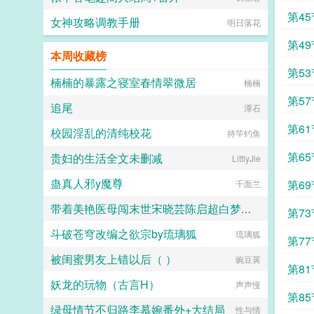
第45
女神攻略调教手册
明日落花
第49
本周收藏榜
第53
楠楠的暴露之寝室春情翠微居
楠楠
第57
追尾
潭石
第61
校园淫乱的清纯校花
持竿钓鱼
第65
贵妇的生活全文未删减
LittlyJie
蛊真人邪y魔尊
第69
千面兰
带着美艳医母闯末世宋晓芸陈启超白梦胧番外+大结局
第73
斗破苍穹改编之欲宗by琉璃狐
画纯爱的JIN
琉璃狐
第77
被闺蜜男友上错以后（ ）
豌豆荚
第81
妖龙的玩物（古言H）
声声慢
第85
绿母情节不归路李慕婉番外+大结局
性与情