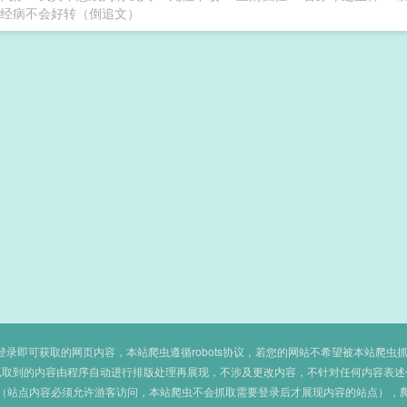
经病不会好转（倒追文）
即可获取的网页内容，本站爬虫遵循robots协议，若您的网站不希望被本站爬虫抓取，可
抓取到的内容由程序自动进行排版处理再展现，不涉及更改内容，不针对任何内容表述
（站点内容必须允许游客访问，本站爬虫不会抓取需要登录后才展现内容的站点），