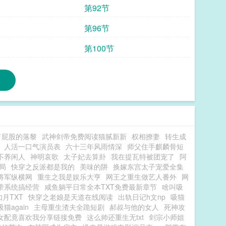
第92节
第96节
第100节
了屁股的落黎
武神剑帝免费阅读猫腻新新
权相撩妻
转生成
人活一口气演员表
六十三年风雨情深
师父住手麒麟骨短
不养闲人
神明哀歌
太子妃去算卦
我在提瓦特被团宠了
阿
局
快穿之反派都是我的
美味的阱
换嫁东宫太子宠爱全集
将军纵横网
重生之我是娱乐大亨
网王之重生做艺人番外
网
带系统搞经营
咸鱼躺平日常全本TXT免费最新章节
啥叫吸
如月TXT
快穿之老娘是天道在线阅读
出轨日记h文np
吸猫
吸猫again
主母重生渣夫全跪短剧
郝叔与他的女人
死神攻
女配竟喜欢我分享链接免费
这么帅还重生无txt
剑宗小师姐