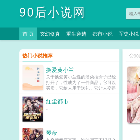
90后小说网
首 页
玄幻修真
重生穿越
都市小说
军史小说
热门小说推荐
9
换爱黄小兰
关于换爱黄小兰性的潘朵拉盒子已经
打开了，性成为了一件商品，它可以
买卖，它给人用于送礼，它让人变得
疯狂。二十六岁的高材生高翔遇到了
他的老板四十二岁的黄小兰，从他被
红尘都市
拿来交易，到他的情人作为礼物送给
...
客户，再到他成为老板的性工具，最
后连自己的老婆都成了交换的商品。
当他明白了自己只是老板的一件性商
品时，他以其人之道治其人之身，展
琴帝
开了一场疯狂的性报复。爱全文阅
读。...
九叠琴音震寰宇，谁敢闻言不识君？