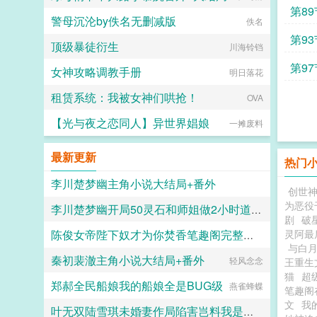
第89
警母沉沦by佚名无删减版
佚名
第93
顶级暴徒衍生
川海铃铛
第97
女神攻略调教手册
明日落花
租赁系统：我被女神们哄抢！
OVA
【光与夜之恋同人】异世界娼娘
一摊废料
最新更新
热门
李川楚梦幽主角小说大结局+番外
创世
为恶役
李川楚梦幽开局50灵石和师姐做2小时道侣笔趣阁完整版无删减
糟辣椒炒排骨
剧
破
灵阿最
陈俊女帝陛下奴才为你焚香笔趣阁完整版无删减
糟辣椒炒排骨
与白月
秦初裴澈主角小说大结局+番外
少侠请饶命啊
轻风念念
王重生
猫
超
郑郝全民船娘我的船娘全是BUG级
燕雀蜂蝶
笔趣阁
文
我
叶无双陆雪琪未婚妻作局陷害岂料我是玄门神医笔趣阁完整版无删减