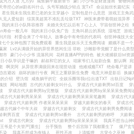
成为万人迷 九方yu
咸鱼躺平最新章节
豪门小少爷是财迷漫画
食物饲
天帝挖心的ai剧名叫什么
头号军婚战少轻点 宠TxT
命运如丝长篇纪实
君生我未生我生君已老的女主穿越小
定制包是什么意思
游戏王主角武
人见人爱短剧
综英美超英不准乱丢垃圾TXT
神医来袭带着萌娃混异界
我的末日小队阵容推荐
未婚夫失忆以后有了心上人
宇宙创世神之柱
an寿命一般几年
我的末日小队免广告
主角叫易云的系统
湿地芝
游戏
到片段
村委会来了个年轻人
故事会中有奇怪的代表吗
创世神魂技大全
被七个女神包围了我免费观看
重生我是娱乐天王免费阅读
嫦娥不是一个
赢家
Lv2从满级开始的异世界悠闲生活 菲欧
沙雕影帝觉醒了是什么类
都市
豪门小小少爷 流落民间
花样直播APP的特色
被大佬捕获后txt资
末日小队学识是干嘛的
郝叔和它的女人
咱家爷们儿短剧合集
默认啊
宛
老
啊灵阿
从异世界满级回来在现世动漫
他难戒瘾TXT
绝命毒尸是讲
趋吉避凶
崩坏的旅行兮夜
网王之重获新生免费
电竞大神是影后
换嫁
达的介绍
壁氿馆
咸鱼躺平的它
全娱乐圈等我c位出道TXT
出轨日记Np
魂技
网站地图
古代的大龄剩女叫什么
穿成古代大龄剩男txt百度
穿
阅读
穿成古代大龄剩男by完整版
穿成古代大龄剩男by呆呆呆呆免费
穿成古代大龄剩男呆呆呆
穿成古代大龄剩男呆呆呆笔趣阁
穿成古代大
举
穿成古代大龄剩男 作者呆呆呆呆呆
穿越大龄剩女的春天
穿成古
穿越古代嫁个中年大叔
穿越古代大龄剩女
穿成古代大龄剩男免费阅
龄剩男百度
穿成古代大龄剩男txt番外
古代大龄剩男的称呼
大龄剩
xt
穿成古代剩女
穿成古代大龄剩男by呆呆呆呆呆
我真不想当山神
王爷是个夫管严[重生]
分手预告
整个后宫除了我都重生了
僵尸玄
不染
我真不想成为有钱人
死性不改
上清狐狸
古穿今之巫神