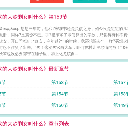
代的大龄剩女叫什么》第159节
 &esp;&esp;想想三年前，他和?宋淮书还是负债之身，如今只是短短的几
账册，同样?是震惊不已。手?指摩挲了即便算出的字数，只觉得有种不真切之感
政安，开口?说道：“政安，今年过?年的时候，我还想跟去年一样?买烟火回?去
时忍不住笑了出来。“买！这次买它两大车，咱们在村儿里尽情的放！” &esp;&
长辈也没必要都守在铺子里，加上化龙镇自...
代的大龄剩女叫什么》最新章节
9节
第158节
第157
5节
第154节
第153
1节
第150节
第149
代的大龄剩女叫什么》章节列表