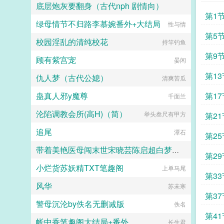
底层炮灰要翻身（古代nph 剧情向）
第1
绿母情节不归路李慕婉番外+大结局
漓人故梦
性与情
第5
校园淫乱的清纯校花
持竿钓鱼
第9
顾有紫宫宠
晏闲
第13
仇人梦（古代公媳）
清爽苦瓜
蛊真人邪y魔尊
第17
千面兰
沦陷调教会所(高H)（简）
举头叁尺有甲方
第21
追尾
潭石
第25
带着美艳医母闯末世宋晓芸陈启超白梦胧番外+大结局
第29
小烂货苏妖精TXT笔趣阁
画纯爱的JIN
上单马尾
第33
风华
苏未寒
第37
警母沉沦by佚名无删减版
佚名
第41
帐中香笔趣阁大结局+番外
长生君