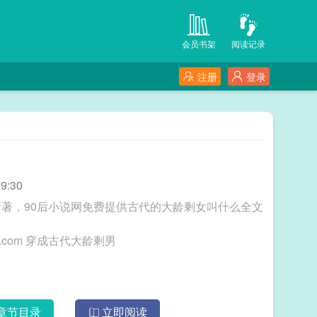
会员书架
阅读记录
注册
登录
9:30
著，90后小说网免费提供古代的大龄剩女叫什么全文
三秒记住本站：90后小说网 网址：www.90hxs.com 穿成古代大龄剩男
章节目录
立即阅读