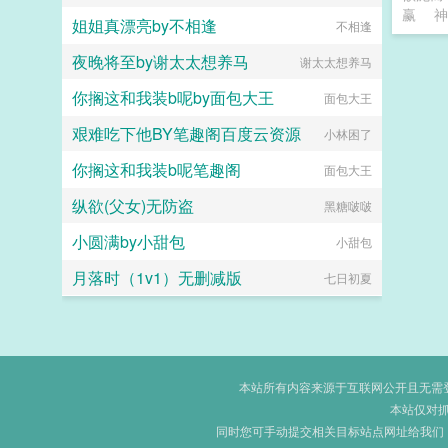
赢
神
姐姐真漂亮by不相逢
不相逢
夜晚将至by谢太太想养马
谢太太想养马
你搁这和我装b呢by面包大王
面包大王
艰难吃下他BY笔趣阁百度云资源
小林困了
你搁这和我装b呢笔趣阁
面包大王
纵欲(父女)无防盗
黑糖啵啵
小圆满by小甜包
小甜包
月落时（1v1）无删减版
七日初夏
本站所有内容来源于互联网公开且无需登录
本站仅对
同时您可手动提交相关目标站点网址给我们