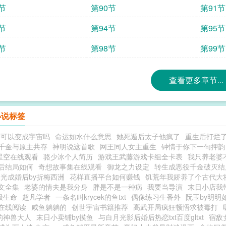
节
第90节
第91节
节
第94节
第95节
节
第98节
第99节
查看更多章节...
小说标签
神可以变成宇宙吗
命运如水什么意思
她死遁后太子他疯了
重生后打烂
千金与原主共存
神明说这首歌
网王同人女主重生
钟情于你下一句押韵
星空在线观看
骆少冰个人简历
游戏王武藤游戏卡组全卡表
我只养老婆
后结局如何
奇想故事集在线观看
御龙之力设定
转生成恶役千金破灭结
光成婚后by折梅西洲
花样直播平台如何赚钱
饥荒年我娇养了个古代大
文全集
老婆的情夫是我分身
胖是不是一种病
我要当导演
末日小店我
级生命
超凡学者
一条名叫krycek的鱼txt
偶像练习生番外
阮玉by明明
在线阅读
咸鱼躺躺的
创世宇宙书籍推荐
高武开局疯狂顿悟求被毒打
的神兽大人
末日小卖铺by摸鱼
与白月光影后婚后热恋txt百度gltxt
宿敌