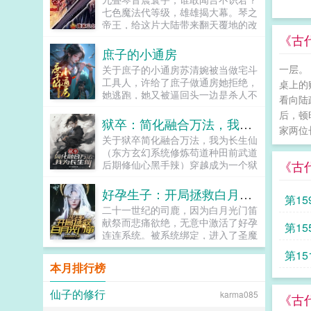
七色魔法代等级，雄雄揭大幕。琴之
帝王，给这片大陆带来翻天覆地的改
革。伴随着旷古绝今的赤子琴心的出
《古
现，一代琴魔法师，在碧空海之中悄
庶子的小通房
然诞生。这将是一个单纯的少年，逐
一层。
关于庶子的小通房苏清婉被当做宅斗
渐成为琴中帝王的故事，开创音乐魔
工具人，许给了庶子做通房她拒绝，
桌上的
法的先河，颠覆以往的设定，赤橙黄
她逃跑，她又被逼回头一边是杀人不
绿青蓝紫，彩虹等级将成为所有武技
看向陆
见血的当家主母一边是抬手就赏丫鬟
和魔法衡量的标准。原本仅仅是...
后，顿
二十板子的暴戾庶子夹缝中求生存她
狱卒：简化融合万法，我为长生仙
家两位
自认为选了条好走的生路将自己灌
关于狱卒简化融合万法，我为长生仙
醉，巴巴的奉上却不知，这一切都是
（东方玄幻系统修炼苟道种田前武道
庶子调教她的手段通房生出不该有的
《古
后期修仙心黑手辣）穿越成为一个狱
妄念，奢求主子爷的偏爱这才是危险
卒的李长生绑定简化系统，居然可以
的开始...
把功法修炼简化成呼吸吃饭喝水那么
好孕生子：开局拯救白月光门笛！
第15
简单。他决定苟在天牢看世间百态，
二十一世纪的司鹿，因为白月光门笛
在历史中修炼，求证长生。...
献祭而悲痛欲绝，无意中激活了好孕
第15
连连系统。被系统绑定，进入了圣魔
大陆，成为了星魔神的族人之一。而
第15
她靠着系统，则是前往了梦幻天堂，
本月排行榜
拯救自己的白月光门笛！这一次，她
要拯救门笛，改写对方的命运，改写
仙子的修行
karma085
圣魔大陆的局势！...
《古