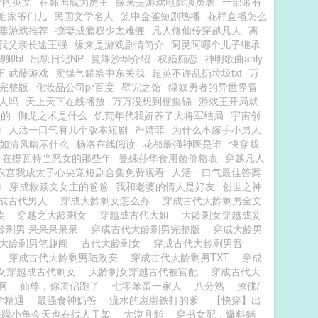
养的英文
在韩国成为房主
缘来是游戏电影演员表
一部带有
咱家爷们儿
民国文学名人
笼中金雀短剧热播
花样直播怎么
藤游戏推荐
撩妻成瘾权少太难缠
凡人修仙传穿越凡人
离
我父亲长途王强
缘来是游戏剧情简介
阿灵阿哪个儿子继承
卿卿bl
出轨日记NP
曼殊沙华介绍
权婚痴恋
神明歌曲anly
王 武藤游戏
卖煤气罐给中东关我
超英不许乱扔垃圾txt
万
完整版
化妆品公司pr百度
壁宄之馆
绿奴勇者的异世界冒
人吗
天上天下在线播放
万万没想到梗集锦
游戏王开局就
型的
御龙之术是什么
饥荒年代我娇养了大将军结局
宇宙创
源
人活一口气有几个版本短剧
严婧菲
为什么不嫁手小男人
如清风暗示什么
杨洛在线阅读
花都最强神医是谁
快穿我
在提瓦特当恶女的那些年
曼殊莎华食用菌价格表
穿越凡人
东宫我成太子心尖宠短剧合集免费观看
人活一口气最佳答案
h
穿成救赎文女主的爸爸
我和老婆的情人是好友
创世之神
成古代男人
穿成大龄剩女怎么办
穿成古代大龄剩男全文
阅读
穿越之大龄剩女
穿越成古代大姐
大龄剩女穿越成妾
龄剩男 呆呆呆呆呆
穿成古代大龄剩男完整版
穿成大龄男
代大龄剩男笔趣阁
古代大龄剩女
穿成古代大龄剩男晋
读
穿成古代大龄剩男陆政安
穿成古代大龄剩男TXT
穿成
女穿越成古代剩女
大龄剩女穿越古代被官配
穿成古代大
啊
仙尊，你道侣跑了
七零笨蛋一家人
八分熟
撩佛/
学精通
最强食神奶爸
流水的崽崽铁打的爹
【快穿】出
暴躁小龟今天也在找人干架
大漠月影
穿书女配，爆料躺