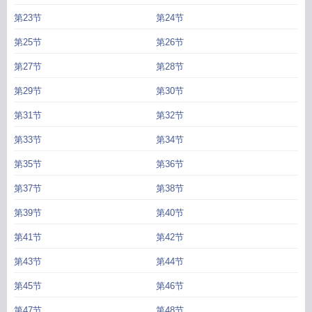
第23节
第24节
第25节
第26节
第27节
第28节
第29节
第30节
第31节
第32节
第33节
第34节
第35节
第36节
第37节
第38节
第39节
第40节
第41节
第42节
第43节
第44节
第45节
第46节
第47节
第48节