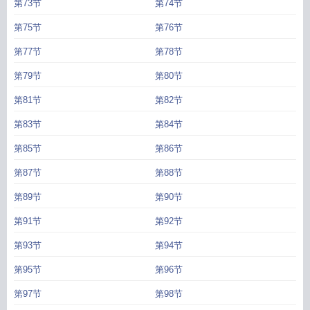
第73节
第74节
第75节
第76节
第77节
第78节
第79节
第80节
第81节
第82节
第83节
第84节
第85节
第86节
第87节
第88节
第89节
第90节
第91节
第92节
第93节
第94节
第95节
第96节
第97节
第98节