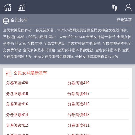
全民女神
容无笺
/著
全民女神是由作者：容无笺所著，90后小说网免费提供全民女神全文在线阅读。
三秒记住本站：90后小说网 网址：www.90hxs.com
全民女神是一本书
全民女神
是本书 容无笺
全民女神
全民女神系统
全民女神是本书[穿书
全民女神是本书全
文免费阅读
全民女神是本书百度
全民女神是本书容无筏
全名女神是本书
全民
女神是本书容无笺
全民女神是本书免费阅读
全民女神是本书作者容无笺
全民女神
最新章节
分卷阅读420
分卷阅读419
分卷阅读418
分卷阅读417
分卷阅读416
分卷阅读415
分卷阅读414
分卷阅读413
分卷阅读412
分卷阅读411