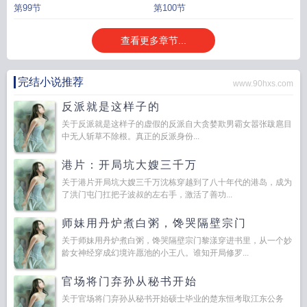
第99节
第100节
查看更多章节...
完结小说推荐
www.90hxs.com
反派就是这样子的
关于反派就是这样子的虚假的反派自大贪婪欺男霸女嚣张跋扈目
中无人斩草不除根。真正的反派身份...
港片：开局坑大嫂三千万
关于港片开局坑大嫂三千万沈栋穿越到了八十年代的港岛，成为
了洪门屯门扛把子波叔的左右手，激活了善功...
师妹用丹炉煮白粥，馋哭隔壁宗门
关于师妹用丹炉煮白粥，馋哭隔壁宗门黎漾穿进书里，从一个妙
龄女神经穿成幻境许愿池的小王八。谁知开局修罗...
官场将门弃孙从秘书开始
关于官场将门弃孙从秘书开始硕士毕业的楚东恒考取江东公务