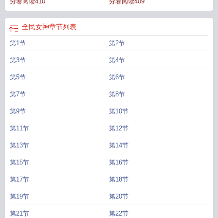
分卷阅读410
分卷阅读409
全民女神
章节列表
第1节
第2节
第3节
第4节
第5节
第6节
第7节
第8节
第9节
第10节
第11节
第12节
第13节
第14节
第15节
第16节
第17节
第18节
第19节
第20节
第21节
第22节