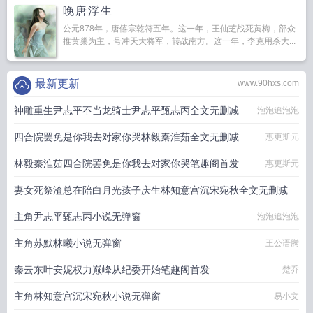
晚唐浮生
公元878年，唐僖宗乾符五年。这一年，王仙芝战死黄梅，部众
推黄巢为主，号冲天大将军，转战南方。这一年，李克用杀大...
最新更新
www.90hxs.com
神雕重生尹志平不当龙骑士尹志平甄志丙全文无删减
泡泡追泡泡
四合院罢免是你我去对家你哭林毅秦淮茹全文无删减
惠更斯元
林毅秦淮茹四合院罢免是你我去对家你哭笔趣阁首发
惠更斯元
妻女死祭渣总在陪白月光孩子庆生林知意宫沉宋宛秋全文无删减
主角尹志平甄志丙小说无弹窗
泡泡追泡泡
易小文
主角苏默林曦小说无弹窗
王公语腾
秦云东叶安妮权力巅峰从纪委开始笔趣阁首发
楚乔
主角林知意宫沉宋宛秋小说无弹窗
易小文