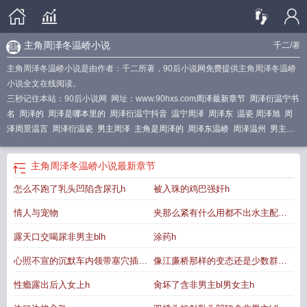
主角周泽冬温峤小说
千二
/著
主角周泽冬温峤小说是由作者：千二所著，90后小说网免费提供主角周泽冬温峤
小说全文在线阅读。
三秒记住本站：90后小说网 网址：www.90hxs.com
周泽最新章节
周泽衍温宁书
名
周泽的
周泽是哪本里的
周泽衍温宁抖音
温宁周泽
周泽东
温瓷 周泽旭
周
泽周景温言
周泽衍温瓷
男主周泽
主角是周泽的
周泽东温峤
周泽温州
男主角
名字叫周泽
主角周泽冬温峤名字
周泽铖温年大结局
主角周泽冬温峤叫什么
周
泽是什么
周芃泽
周泽盛温玥许棠全文笔趣阁
周什么泽
温宁周泽洐
主角周泽冬温峤小说
最新章节
怎么不跑了乳头凹陷含尿孔h
被入珠的鸡巴强奸h
情人与宠物
夹那么紧有什么用都不出水主配角
h
露天口交喝尿非男主blh
涂药h
心照不宣的沉默车内领带塞穴插入
像江廉桥那样的变态还是少数群体
h
女上旁
性瘾露出后入女上h
肏坏了含非男主bl男女主h