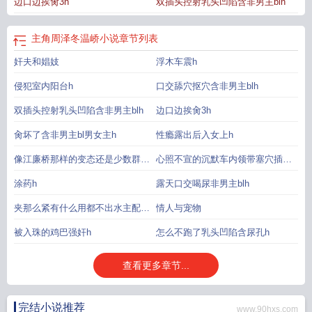
边口边挨肏3h
双插头控射乳头凹陷含非男主blh
主角周泽冬温峤小说
章节列表
奸夫和娼妓
浮木车震h
侵犯室内阳台h
口交舔穴抠穴含非男主blh
双插头控射乳头凹陷含非男主blh
边口边挨肏3h
肏坏了含非男主bl男女主h
性瘾露出后入女上h
像江廉桥那样的变态还是少数群体
心照不宣的沉默车内领带塞穴插入
女上旁
h
涂药h
露天口交喝尿非男主blh
夹那么紧有什么用都不出水主配角
情人与宠物
h
被入珠的鸡巴强奸h
怎么不跑了乳头凹陷含尿孔h
查看更多章节...
完结小说推荐
www.90hxs.com