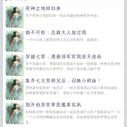
死神之地狱归来
关于死神之地狱归来一切从穿越到死神世界开始...
婚不可欺：总裁大人放过我
一不小心惹上腹黑旧情人怎么办在线等，挺急的！...
穿越七零，遇最强军官我逆天改命
关于穿越七零，遇最强军官我逆天改命一朝穿越，特种兵楚净秋
带着空间重生到七零年代，变成了差点被人贩子害...
集齐七大罪师兄后，召唤小师妹！
菩然是寺庙里的一块灵石，一朝天雷滚滚以为自己要历劫成仙，
结果被劈成粉末穿越了。菩然小可怜被一位不靠谱的...
我开创异世界恶魔果实风
你知道冰和一根香蕉融合在一起会变成什么吗？我面前这个一口
一个小冰球的蜥蜴会告诉你答案。但如果把电池和苹果以及苦
瓜...