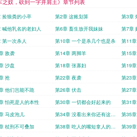
军之奴，砍到一字并肩王》章节列表
章 捡狼粪的小卒
第2章 这账划算
第3章
章 喊他乳名的老妇人
第6章 畜生放开我妹妹
第7章
章 第一次杀人
第10章 一个是杀几个也是杀
第11
章 敌袭
第14章 两脚羊
第15
章 沙盘
第18章 张寡妇
第19章
章 抢
第22章 夜袭
第23
我试刀
5章 他们岂能不跪
第26章 伏击
第27
9章 怕死是人的本性
第30章 一切都会好起来的
第31章
3章 马皮泡儿
第34章 没看出来你还有这才
第35章
能
7章 杖刑不可叠加
第38章 吃人的嘴短拿人的手
第39