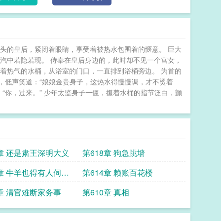
肩头的皇后，紧闭着眼睛，享受着被热水包围着的惬意。 巨大
汽中若隐若现。 侍奉在皇后身边的，此时却不见一个宫女，
着热气的水桶，从浴室的门口，一直排到浴桶旁边。 为首的
，低声笑道：“娘娘金贵身子，这热水得慢慢调，才不烫着
“你，过来。” 少年太监身子一僵，攥着水桶的指节泛白，颤
9章 还是肃王深明大义
第618章 狗急跳墙
5章 牛羊也得有人伺候
第614章 赖账百花楼
1章 清官难断家务事
第610章 真相