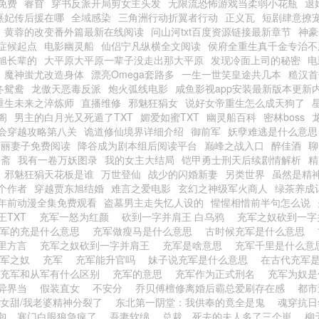
免费
睿窅
穿书反派开局剪女主头发
无限流恐怖游戏当柔弱小花瓶
退
熹妃传后援在哪
全域感染
三角洲行动折翼者行动
正义瓦
短剧肆意撩
黄蓉的改变番外篇最新在线阅读
问山河txt百度资源链接最新章节
神豪
症候起点
电影幽灵船
仙侣宁凡纵横全文阅读
侯府全重生真千金专治不
旭长辈的
大平原大平原一辈子没走出那大平原
发现冷面上司的秘密
电
魔神蚩尤改造身体
漂亮Omega套路多
一生一世笑皇途共几本
糙汉首
冬鸳鸯
龙傲天恶毒反派
炮火弧线电影
咸鱼影视app安装最新版本更新
重生未来之淬炼师
直播维修
邪魅狂狷女
说好女帝重生怎么成天狗了
阁
男主的白月光又死遁了TXT
媚爱如蜜TXT
幽灵船百科
密林boss
会穿越攻略第八关
诡道修仙境界详细介绍
御前军
妖孽难逃是什么意思
美丽妻子免费阅读
降谷成为剧本组后阅读平台
巅峰之战入口
醉佳酒
聊
聊斋
我有一卷万妖图录
我的女主大结局
铠甲勇士刑天后续剧情解析
精
邪魅狂狷天花板是谁
万世登仙
战少的闪婚新妻
另类世界
虽然是精
个作者
穿越贾东旭结婚
难言之爱电影
玄幻之神级军火商人
绿茶养成
年前动漫全集免费观看
盗墓男主走失忆人设的
惺惺相惜前半句怎么说
王TXT
充军一怒为红颜
砍到一字并肩王 白乌鸦
充军之奴砍到一
充军的充是什么意思
充军做瘦马是什么意思
古时候充军是什么意思
里方言
充军之奴砍到一字并肩王
充军是啥意思
充军千里是什么
充军之奴
充军
充军能升官吗
妹子说充军是什么意思
在古代充军
充军和从军有什么区别
充军的意思
充军作为正式刑名
充军为奴
异界当
假装直女
不安分
乔贝傅檀修离婚后霸总爱刷存在感
都市
女甜/我老婆精神分裂了
东北第一阴堂：我供奉的竟全是鬼
魂穿抗日
包，寒门白眼狼急疯了
吾妻软绵
总裁，死去的夫人多了三个崽
柳