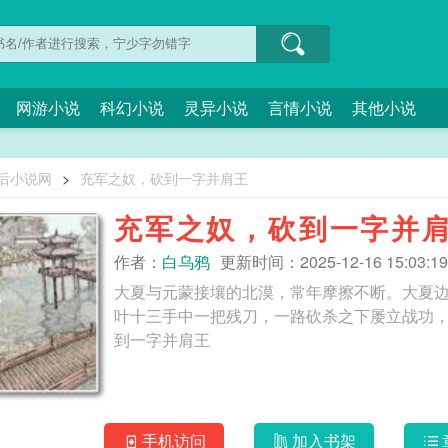
网游小说
科幻小说
灵异小说
言情小说
其他小说
0后小说网
>
充军之奴，砍到一字并肩王
充军之奴，砍到一字并
作者：
白乌鸦
更新时间：2025-12-16 15:03:19
大夏与元蒙接壤的北漠，常年摩擦不断。大夏
叶十三手中一把残刀，一路砍杀之下屡立战功，从一个
到一字并肩王
手机访问
加入书架