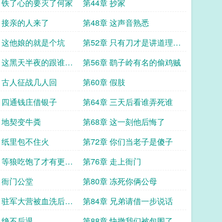
章 铁了心的要灭了何家
第44章 抄家
章 接亲的人来了
第48章 这声音熟悉
章 这他娘的就是个坑
第52章 只有刀才是讲道理的
资格
章 这黑天半夜的跟谁战
第56章 鹞子岭有名的偷鸡贼
章 古人征战几人回
第60章 假肢
章 四通钱庄借银子
第64章 三天后看谁弄死谁
章 地契变牛粪
第68章 这一刻他后悔了
章 纸里包不住火
第72章 你们当老子是傻子
章 等狼吃饱了才有更多
第76章 走上衙门
章 衙门公堂
第80章 冻死你俩公母
章 驻军大营被血洗后的
第84章 兄弟请借一步说话
章 绝不后退
第88章 快撤我们被包围了