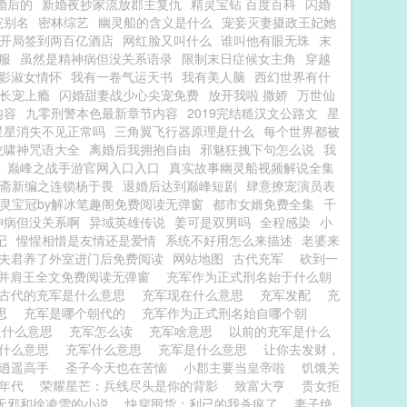
婚后的
新婚夜抄家流放郡主复仇
精灵宝钻 百度百科
闪婚
宠别名
密林综艺
幽灵船的含义是什么
宠妾灭妻摄政王妃她
开局签到两百亿酒店
网红脸又叫什么
谁叫他有眼无珠
末
服
虽然是精神病但没关系语录
限制末日症候女主角
穿越
影淑女情怀
我有一卷气运天书
我有美人脑
西幻世界有什
长宠上瘾
闪婚甜妻战少心尖宠免费
放开我啦 撒娇
万世仙
内容
九零刑警本色最新章节内容
2019完结糙汉文公路文
星
星星消失不见正常吗
三角翼飞行器原理是什么
每个世界都被
龙啸神咒语大全
离婚后我拥抱自由
邪魅狂拽下句怎么说
我
巅峰之战手游官网入口入口
真实故事幽灵船视频解说全集
斋新编之连锁杨于畏
退婚后达到巅峰短剧
肆意撩宠演员表
灵宝冠by解冰笔趣阁免费阅读无弹窗
都市女婿免费全集
千
神病但没关系啊
异域英雄传说
姜可是双男吗
全程感染
小
记
惺惺相惜是友情还是爱情
系统不好用怎么来描述
老婆来
夫君养了外室进门后免费阅读
网站地图
古代充军
砍到一
字并肩王全文免费阅读无弹窗
充军作为正式刑名始于什么朝
古代的充军是什么意思
充军现在什么意思
充军发配
充
意思
充军是哪个朝代的
充军作为正式刑名始自哪个朝
是什么意思
充军怎么读
充军啥意思
以前的充军是什么
是什么意思
充军什么意思
充军是什么意思
让你去发财，
逍遥高手
圣子今天也在苦恼
小郡主要当皇帝啦
饥饿关
年代
荣耀星芒：兵线尽头是你的背影
致富大亨
贵女拒
无邪和徐凌雪的小说
快穿囤货：利已的我杀疯了
妻子绝