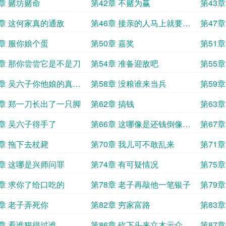
短
1章 赌坊赌命
第42章 不赌为赢
第43
5章 这何家真的通敌
第46章 接亲的人马上就要来
第47
了
9章 服你娘个蛋
第50章 嘉奖
第51
3章 那你尝尝它是不是刀
第54章 准备迎敌吧
第55
斗
7章 吴六子你他娘的真是
第58章 没粮谁来当兵
第59
才
1章 郑一刀长出了一只脚
第62章 搞钱
第63
5章 吴六子得手了
第66章 这哪像是还钱倒像是
第67
讨债
9章 拖下去杖毙
第70章 我儿可不敢乱来
第71
3章 这哪是兴师问罪
第74章 有可疑情况
第75
的狼粪
7章 求你了给口吃的
第78章 老子再敲他一笔银子
第79
1章 老子弄死你
第82章 穷家富路
第83
惨状
5章 看谁狠得过谁
第86章 砍下头来立木示众
第87