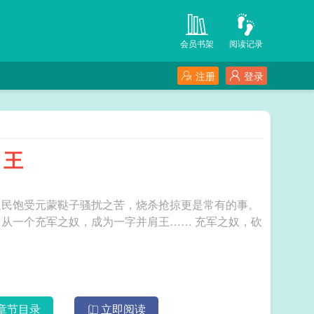
会员书架
阅读记录
注册
登录
肩王
边民饱受元蒙鞑子骚扰之苦，烧杀抢掠更是常有的事。
充军之奴，成为一字并肩王…… 充军之奴，砍
章节目录
立即阅读