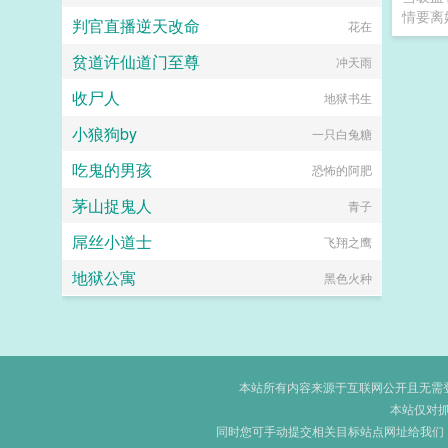
情要离
判官直播逆天改命
花在
贫道许仙道门至尊
冲天雨
收尸人
地狱书生
小狼狗by
一只白兔糖
吃鬼的男孩
恐怖的阿肥
茅山捉鬼人
青子
屌丝小道士
飞翔之鹰
地狱公寓
黑色火种
本站所有内容来源于互联网公开且无需登录
本站仅对
同时您可手动提交相关目标站点网址给我们