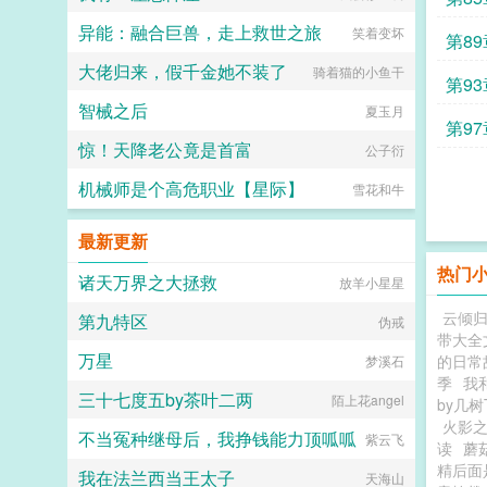
异能：融合巨兽，走上救世之旅
笑着变坏
第8
大佬归来，假千金她不装了
骑着猫的小鱼干
第9
智械之后
夏玉月
第97
惊！天降老公竟是首富
公子衍
机械师是个高危职业【星际】
雪花和牛
最新更新
热门
诸天万界之大拯救
放羊小星星
云倾
第九特区
伪戒
带大全
万星
的日常
梦溪石
季
我
三十七度五by茶叶二两
陌上花angel
by几树
火影之
不当冤种继母后，我挣钱能力顶呱呱
紫云飞
读
蘑
精后面
我在法兰西当王太子
天海山