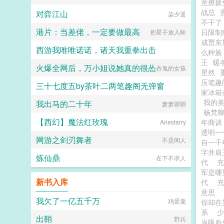
意撩拨
战总
对弈江山
染夕遥
不干了
港片：当差佬，一定要做最高
日限制
把星子放入眸
成贾东
西游我唯唯诺诺，诸天我重拳出击
么种族
王
暖
火爆全网后，万小姐说她真的很怂
山猪吃细糠1
吞鬼的女孩
星然
压笔趣
三十七度五by茶叶二两笔趣阁无弹窗
家冰箱
我的
我出马的二十年
陌上花angel
萧萧曌曌
杨梵
【西幻】魔法红玫瑰
年商训
Ariestarry
透明一
网游之剑刃舞者
不是闻人
自一千
字并肩
炼仙鼎
在下不求人
代
军是哪
新书入库
代
意思
我欠了一亿五千万
鸡蛋羹
你却在
系
少
出鞘
野兵
当吸血