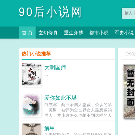
90后小说网
首 页
玄幻修真
重生穿越
都市小说
军史小说
热门小说推荐
9
大明国师
...
爱你如此不堪
白杰寒，商业帝国大总裁，公认的第
一美男，被评为全世界女人最想嫁的
男人，罗小玫怎么也想不到这样的人
物成了自己老公。传言他不好女色，
传言他是个gay。我不干了，立刻马
解甲
上离婚。某美男...
关于解甲传说，这世间最锋利的兵器