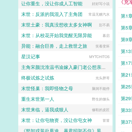
《充
子们的爹吗？小她三岁的小叔哭成
让你重生，没让你成人工智能
好好写小说
甜茶老师
狗，我愿意！多年后，渣前夫悔不当
初历经艰辛找到她，看到她怀里的三
末世：反派的我混入了主角团
常温无糖汽水
第1
胞胎愕然他们是我的孩子？你既然怀
孕了，当初为什么要和我离婚？年轻
末世土豪：我真没想收太多女神啊
彭不易
第5
帅气的小叔从屋里走出来亲了亲老
婆，又一把抱过儿子女儿，在渣前夫
末世：从校花开始我觉醒无限异能
暮启
震惊的眼神中冷冷回道你儿子女儿？
第9
做梦吧你，这三个是你堂弟堂妹！注
异能：融合巨兽，走上救世之旅
笑着变坏
姐弟恋＋双洁！...
第13
星汉记事
MYTCHITOS
第17
主角宋颜沈淮温书渝嫁入豪门老公想亲亲就先虐渣
第21
终极试炼之试炼
光头胖哥
菜饼子
第2
末世怪巢：我即怪物之母
脑洞不能停
第2
重生末世第一人
野生的馒头
末世来临，逼我成狠人
第3
修鞋的皮匠
末世：让你屯物资，没让你屯女神
冒冒
第3
《怒卸戎装赴凰途，暴君招架不住》凤九颜