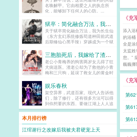
名唤解甲。它由相爱之人的执念所
化，能够卸下任何人的心防。...
《充
狱卒：简化融合万法，我为长生仙
添入浴
关于狱卒简化融合万法，我为长生仙
（东方玄幻系统修炼苟道种田前武道
的浴桶
后期修仙心黑手辣）穿越成为一个狱
全是涂
卒的李长生绑定简化系统，居然可以
太监姓
把功法修炼简化成呼吸吃饭喝水那么
三胞胎死后，我嫁给了渣前夫他小叔
您。”
简单。他决定苟在天牢看世间百态，
老公小青梅养的狗害两岁女儿得了狂
在历史中修炼，求证长生。...
巍巍挪
犬病送医。渣老公却为了救他的小青
梅和三只狗，延误了救女儿的黄金时
间最终惨死医院。同一时间，婆婆的
《充
不看管，致使家里的大宝小宝溺死游
娱乐春秋
泳池中。安抒抒痛失三个孩子，一夜
架空异界，武道百家。现代人告诉他
第6
白了头。从此，她褪下过去无用的温
们，除了修行，还有很多方法可以得
婉懂事，将自己磨炼成锋利见血的利
到你想要的东西。要做江湖上人人追
刃，一刀一刀将恶人凌迟。葬礼上，
第6
捧的少侠？嗯，这个简单，只是要看
缺失父爱的孩子们，到死也没等到父
你的诚意比如让你师妹来...
亲来送他们一程。于是，她在婆婆的
本月排行榜
第61
尖叫声中，当场为渣老公举办葬礼。
并当着亲朋好友面，果断为死去的孩
江绾谢行之改嫁后我被夫君硬宠上天
子们当场换爹！小叔，你愿意做我孩