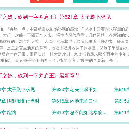
军之奴，砍到一字并肩王》第621章 太子殿下求见
桶。 “再热一点，本宫就喜欢酣畅淋漓的感觉！” 从水中露着两只浑圆的
，大得一次能坐下四五个人来。 浴室内雾气腾腾，几盆绿植，在萦绕的水
脂抹粉的一群年轻太监。 太监们穿着极少，腰间只围着一块浴巾，提着冒
李，是皇后宫里新来的掌事，他轻手轻脚地探了探水温，又添了半瓢热水
 皇后这才睁开眼，眼尾扫过一排太监片刻，忽然指着最末那个面生的少年：
到桶边。皇后伸手捏住他的下巴，指尖冰凉：“新来的？看着倒是干...
军之奴，砍到一字并肩王》最新章节
21章 太子殿下求见
第620章 老夫自叹不如
第61
17章 围剿阉党正当时
第616章 内地来的口信
第61
啊
3章 蹚路
第612章 总不能如此寒酸去
第61
见父母