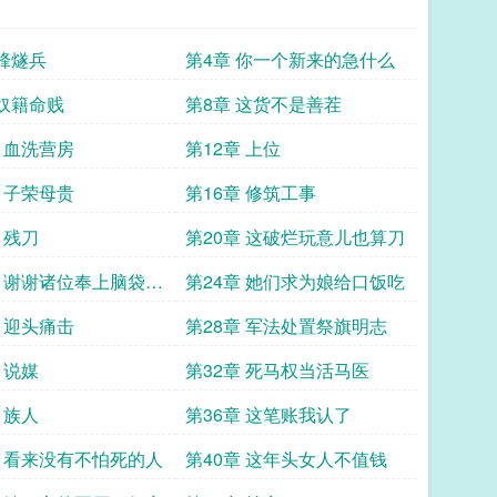
 烽燧兵
第4章 你一个新来的急什么
 奴籍命贱
第8章 这货不是善茬
章 血洗营房
第12章 上位
章 子荣母贵
第16章 修筑工事
 残刀
第20章 这破烂玩意儿也算刀
章 谢谢诸位奉上脑袋让
第24章 她们求为娘给口饭吃
章 迎头痛击
第28章 军法处置祭旗明志
 说媒
第32章 死马权当活马医
 族人
第36章 这笔账我认了
章 看来没有不怕死的人
第40章 这年头女人不值钱