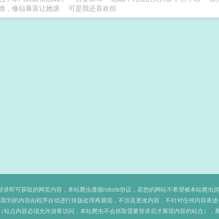
婚，修仙暴富让她滚
可是我还喜欢你
即可获取的网页内容，本站爬虫遵循robots协议，若您的网站不希望被本站爬虫抓取，可
抓取到的内容由程序自动进行排版处理再展现，不涉及更改内容，不针对任何内容表述
（站点内容必须允许游客访问，本站爬虫不会抓取需要登录后才展现内容的站点），