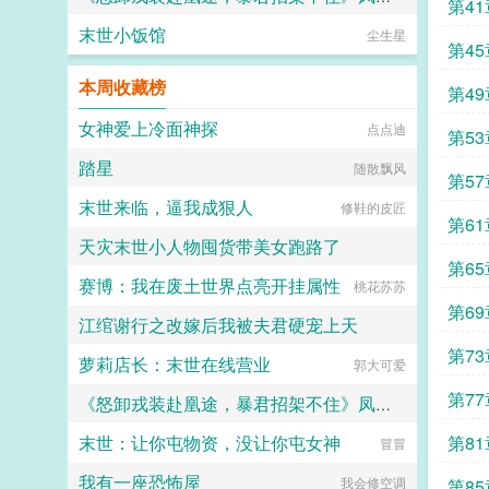
第4
末世小饭馆
尘生星
佚名
第4
本周收藏榜
第4
女神爱上冷面神探
点点迪
第5
踏星
随散飘风
第5
末世来临，逼我成狠人
修鞋的皮匠
个人
第6
天灾末世小人物囤货带美女跑路了
第6
赛博：我在废土世界点亮开挂属性
十七手茶叶贩子
桃花苏苏
第6
江绾谢行之改嫁后我被夫君硬宠上天
第7
萝莉店长：末世在线营业
甜茶老师
郭大可爱
第7
《怒卸戎装赴凰途，暴君招架不住》凤九颜
末世：让你屯物资，没让你屯女神
第8
佚名
冒冒
我有一座恐怖屋
我会修空调
第8