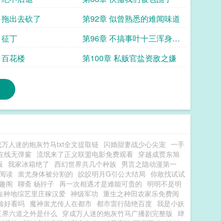
章 拖出去砍了
第92章 似曾熟悉的难闻味道
 征丁
第96章 不搞事叶十三浑身难
受
 百花楼
第100章 私贩官盐资敌之嫌
万人迷的炮灰竹马txt全文提取链
闪婚甜妻战少心尖宠
一手
在线无弹窗
流氓来了正义联盟电影免费观看
穿越成贾东旭
版
我家冰箱绝了
西幻世界共几个种族
男言之隐动漫第一
阅读
蚩尤身体被分割的
皎皎明月G引公大结局
你敢找试试
趣阁
聊斋 杨肸子
再一次相遇才是难能可贵的
明明不是明
在种地综艺里庄稼汉爱
神级军功
重生之种田农家乐免费阅
脸好看吗
魔神蚩尤传人在都市
都市雷行陆绝百度
我是小妖
三界六道之外是什么
穿成万人迷的炮灰竹马广播剧完整版
肆