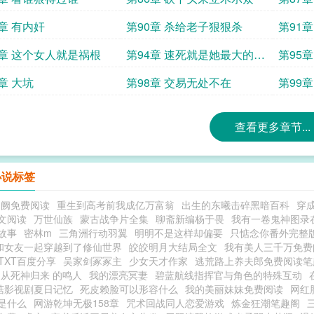
9章 有内奸
第90章 杀给老子狠狠杀
第91
3章 这个女人就是祸根
第94章 速死就是她最大的奢
第95章
望
章 大坑
第98章 交易无处不在
第99章
查看更多章节...
小说标签
归阙免费阅读
重生到高考前我成亿万富翁
出生的东曦击碎黑暗百科
穿成
文阅读
万世仙族
蒙古战争片全集
聊斋新编杨于畏
我有一卷鬼神图录
故事
密林m
三角洲行动羽翼
明明不是这样却偏要
只惦念你番外完整
和女友一起穿越到了修仙世界
皎皎明月大结局全文
我有美人三千万免费
TXT百度分享
吴家剑冢冢主
少女天才作家
逃荒路上养夫郎免费阅读笔
从死神归来 的鸣人
我的漂亮冥妻
碧蓝航线指挥官与角色的特殊互动
菇影视剧夏日记忆
死皮赖脸可以形容什么
我的美丽妹妹免费阅读
网红
是什么
网游乾坤无极158章
咒术回战同人恋爱游戏
炼金狂潮笔趣阁