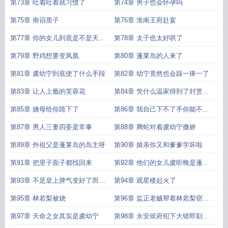
证明
第73章 吐着吐着就习惯了
第74章 男子也会怀孕吗
第75章 南诏质子
第76章 淮南王府赴宴
第77章 你的女儿到底是不是天命
第78章 太子也太好哄了
之女
第79章 野鸡想要变凤凰
第80章 蓬莱岛的人来了
第81章 虞幼宁到底使了什么手段
第82章 幼宁竟然也会踩一捧一了
第83章 让人上瘾的芙蓉花
第84章 凭什么温家得到了封赏永
安侯府却只字不提
第85章 姨母给你跪下了
第86章 我自己下不了手你能不能
给我一巴掌
第87章 男人三妻四妾是常事
第88章 腾蛇对着虞幼宁撒娇
第89章 外祖父是蓬莱岛的岛主呀
第90章 娘亲你又和爹爹学坏啦
第91章 把里子面子都找回来
第92章 他们的女儿虞听晚是蓬莱
岛的少岛主
第93章 不是皇上脾气变好了而是
第94章 观星楼起火了
皇上还在等着看戏
第95章 林若梨被烧
第96章 监正老贼帮着林若梨窃取
别人的命格
第97章 天命之女其实是虞幼宁
第98章 永安侯府犯下大错即刻起