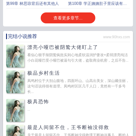
剥夺爵位
第99章 林思琼背后还有其他人
第100章 学正姨姨肚子里应该有小
宝宝了
查看更多章节...
完结小说推荐
www.90hxs.com
漂亮小哑巴被阴鸷大佬盯上了
看似心狠手辣阴鸷疯批实则心地柔软温润护妻攻×柔弱漂亮纯洁
小白花哑巴受小哑巴被逼勾引大佬，盗取商业机密，之后不告...
极品乡村生活
凤鸣村位于大别山腹地，四面环山。山高出美女，深山藏佳丽，
这句话说得很有道理。凤鸣村区区几千人口，竟然有一千多号
长...
极具恐怖
...
最是人间留不住，王爷断袖没得救
关于最是人间留不住，王爷断袖没得救璞王断袖这事儿，断的人