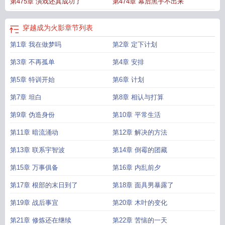
第475章 演戏还真成功了
第474章 幕后黑手不出来
穿越成为火影
章节列表
第1章 我在做梦吗
第2章 定下计划
第3章 不再孤单
第4章 安排
第5章 特训开始
第6章 计划
第7章 坦白
第8章 相认与打算
第9章 伪造身份
第10章 平常生活
第11章 暗流涌动
第12章 解决的方法
第13章 联系宇智波
第14章 倒霉的团藏
第15章 万事俱备
第16章 内乱前夕
第17章 根部的末日到了
第18章 面具男暴露了
第19章 战后事宜
第20章 木叶的变化
第21章 修炼还在继续
第22章 苦恼的一天