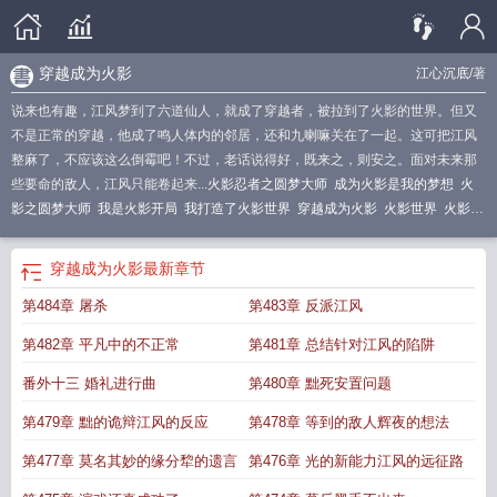
穿越成为火影
江心沉底
/著
说来也有趣，江风梦到了六道仙人，就成了穿越者，被拉到了火影的世界。但又
不是正常的穿越，他成了鸣人体内的邻居，还和九喇嘛关在了一起。这可把江风
整麻了，不应该这么倒霉吧！不过，老话说得好，既来之，则安之。面对未来那
些要命的敌人，江风只能卷起来...
火影忍者之圆梦大师
成为火影是我的梦想
火
影之圆梦大师
我是火影开局
我打造了火影世界
穿越成为火影
火影世界
火影我
是大反派 最新章节 无弹窗
火影世界之我是元歌
火影之圆梦
我成了圆梦大师免
费阅读
我成了火影npc
火影世界当大名
我!火影世界圆梦大师
把火影做成游戏
穿越成为火影
最新章节
世界的
我成为了火影
第章火影世界
火影之圆梦系统
成为火影的我又回到了现
第484章 屠杀
第483章 反派江风
代
火影之我成了系统
火影之我是蛞蝓大仙
我把火影做成了网游
我变成了火影
忍者
火影之我变成
我成了圆梦大师
火影之我变成了系统
第482章 平凡中的不正常
第481章 总结针对江风的陷阱
番外十三 婚礼进行曲
第480章 黜死安置问题
第479章 黜的诡辩江风的反应
第478章 等到的敌人辉夜的想法
第477章 莫名其妙的缘分犂的遗言
第476章 光的新能力江风的远征路