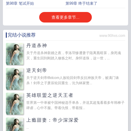
第98章 笔试开始
第99章 终于结束了
查看更多章节...
完结小说推荐
www.90hxs.com
丹道杀神
关于丹道杀神新婚之夜，李洛羽惨遭妻子陆离凰暗算，身死魂
灭，重生回到刚踏入修炼之时。身怀道珠，这一世，...
逆天剑帝
关于逆天剑帝tftxtcom人族轮回剑帝反抗神族天帝，被满门诛
杀！剑帝之子萧辰轮回重生，沦为林家赘...
英雄联盟之逆天王者
世界第一中单被中国神秘选手单杀，并送其超鬼看着多年韩棒子
肆虐，心中不服。带着仇恨，带着报...
上瘾甜妻：帝少深深爱
...