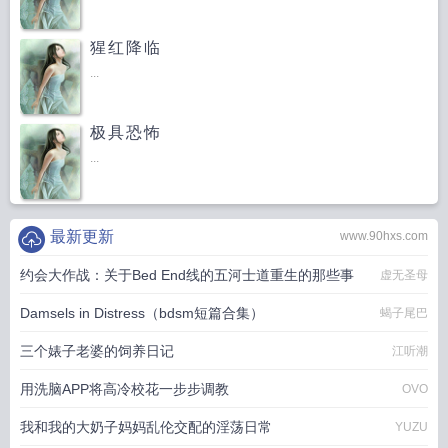
猩红降临
...
极具恐怖
...
最新更新
www.90hxs.com
约会大作战：关于Bed End线的五河士道重生的那些事
虚无圣母
Damsels in Distress（bdsm短篇合集）
蝎子尾巴
三个婊子老婆的饲养日记
江听潮
用洗脑APP将高冷校花一步步调教
OVO
我和我的大奶子妈妈乱伦交配的淫荡日常
YUZU