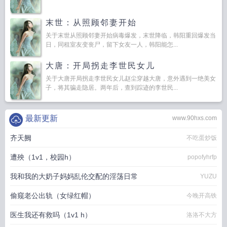
末世：从照顾邻妻开始
关于末世从照顾邻妻开始病毒爆发，末世降临，韩阳重回爆发当
日，同租室友变丧尸，留下女友一人，韩阳能怎...
大唐：开局拐走李世民女儿
关于大唐开局拐走李世民女儿赵尘穿越大唐，意外遇到一绝美女
子，将其骗走隐居。两年后，查到踪迹的李世民...
最新更新
www.90hxs.com
齐天阙
不吃蛋炒饭
遭殃（1v1，校园h）
popofyhrfp
我和我的大奶子妈妈乱伦交配的淫荡日常
YUZU
偷窥老公出轨（女绿红帽）
今晚开高铁
医生我还有救吗（1v1 h）
洛洛不大方