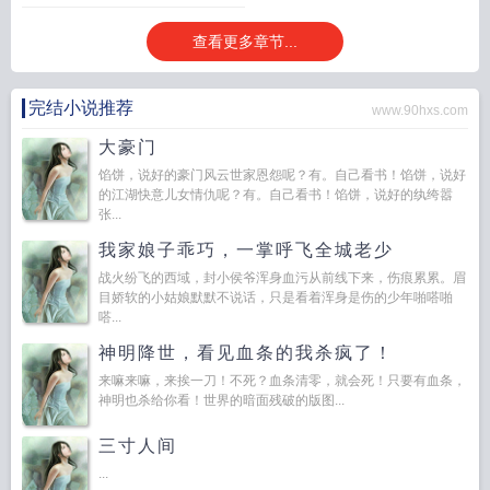
资
抵债物蒋庄河董珊珊
抵债物by黄灯浮白TXT
抵债物第54章免费阅读
抵债物
120200244120002
查看更多章节...
全文免费阅读
抵债物电影
抵债物TXT
抵债物在哪看全部
抵债物by黄灯浮大白
盘
抵债物by阿司匹林笔趣阁
抵债物by百度
抵债物 作者黄灯浮大白.txt
抵债物
txt
抵债物年上免费阅读
完结小说推荐
www.90hxs.com
大豪门
馅饼，说好的豪门风云世家恩怨呢？有。自己看书！馅饼，说好
的江湖快意儿女情仇呢？有。自己看书！馅饼，说好的纨绔嚣
张...
我家娘子乖巧，一掌呼飞全城老少
战火纷飞的西域，封小侯爷浑身血污从前线下来，伤痕累累。眉
目娇软的小姑娘默默不说话，只是看着浑身是伤的少年啪嗒啪
嗒...
神明降世，看见血条的我杀疯了！
来嘛来嘛，来挨一刀！不死？血条清零，就会死！只要有血条，
神明也杀给你看！世界的暗面残破的版图...
三寸人间
...