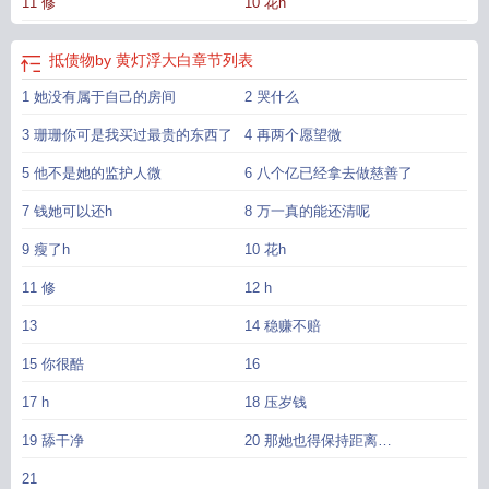
11 修
10 花h
阁
抵债物by黄浮灯大白
抵债物蒋庄河笔趣
抵债物全文阅读
抵债物全文阅读无
弹窗笔趣阁
抵债物免费阅读
抵债物txt资源
抵债物2023最新章节
抵债物by东
哥
抵债物资如何帐务处理
抵债物by黄灯浮大白全文
抵债物by黄灯浮txt
抵债物
抵债物by 黄灯浮大白
章节列表
(年上)
抵债物b
抵债物by黄灯浮大白笔趣阁txt
抵债物黄灯浮大白飞免费阅读
抵
1 她没有属于自己的房间
2 哭什么
债物黄灯浮大白小红书
抵债物全文番外TXT
抵债物资怎么入账
抵债物黄灯浮白
笔趣阁
抵债物黄灯浮白最新章节更新内容
抵债物by黄灯浮白笔趣阁
抵债物 蒋
3 珊珊你可是我买过最贵的东西了
4 再两个愿望微
庄河
抵债物 黄灯浮大白免费阅读
抵债物by黄灯浮大白百度
抵债物by东度日
抵
债物黄灯浮大白
5 他不是她的监护人微
抵债物 作者黄灯浮大白
6 八个亿已经拿去做慈善了
抵债物by黄灯浮大白
抵债物 黄灯浮大
白完结了么
抵债物全文免费阅读笔趣阁
抵债物(年上)作者黄灯免费
抵债物蒋庄
7 钱她可以还h
8 万一真的能还清呢
河原著
抵债物by黄灯浮大白完结
抵债物(1v1)笔趣阁黄灯浮大白
抵债物黄灯浮
大白飞
抵债物 黄灯浮大白笔趣阁
抵债物by黄灯浮白笔趣阁无弹窗
抵债物蒋庄
9 瘦了h
10 花h
河笔趣阁最新章节内容
抵债物全文免费阅读笔趣
抵债物全文
抵债物黄灯浮白
11 修
12 h
TXT免费阅读
抵债物(1v2)笔趣阁
抵债物txt百度
抵债物品销售
抵债物by黄灯浮
白全文阅读
抵债物黄灯浮大白笔趣阁
抵债物 黄灯浮大白晋江
抵债物by
抵债物
13
14 稳赚不赔
by蒋庄河
抵债物po笔趣阁
抵债物by黄灯浮大白txt
抵债物蒋庄河全文免费阅
15 你很酷
16
读
抵债物by黄灯浮大白完结番外
抵债物by 黄灯浮大白
抵债物by黄灯浮白全文
阅读免费
抵债物by黄灯浮大白讲的什么
抵债物by黄灯浮白TXT笔趣阁最新章
17 h
18 压岁钱
节
抵债物蒋庄河笔趣阁
抵债物by黄灯浮大白全文免费
抵债物by黄灯浮白完整
版
抵债物黄灯浮大白完结了么
抵债物全文TXT
抵债物BY黄灯浮大白盘
抵债物
19 舔干净
20 那她也得保持距离
by黄灯浮大白全文免费阅读
抵债物黄灯全文笔趣阁
抵债物类似
抵债物by阿司匹
1207879щ120217
21
林全文免费阅读
抵债物by东度日txt
抵债物by黄灯浮白全文免费阅读
抵债物