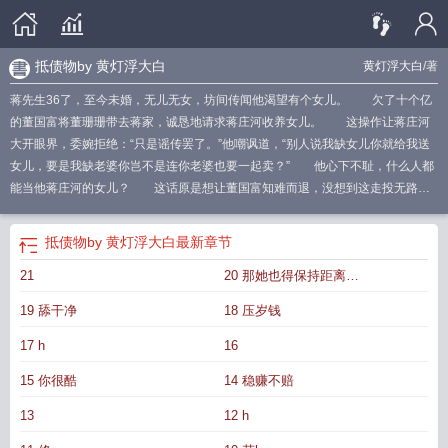
抵债物by 黄灯浮大白
黄灯浮大白
/著
蒋先生36了，至今未婚，无儿无女，坊间传闻他渴望有个女儿。 欠了十个亿
的董国富将董珊珊带去蒋家，诚恳地请求蒋庄河收养女儿。 这操作让蒋庄河
大开眼界，委婉拒绝：“只是谣传罢了。”他嘲讽道，“别人说我缺女儿你就给我送
女儿，要是我缺老婆你岂不是连你老婆也要一起卖？” 他心下不耻，什么人都
能当他蒋庄河的女儿？ 这话原是想让董国富知难而退，没想到这走投无路的
男人竟咬牙道：“蒋先生若是愿意，珊珊也可以嫁你。” 此话一出，蒋庄河失笑
出声，董珊珊面白如纸，自尊被捏成碎片。 求！猪猪！????
抵债物by笔趣
抵债物by 黄灯浮大白
最新章节
阁
抵债物盘
抵债物全本TXTTXT
抵债物by黄灯浮大白免费阅读
抵债物by黄灯
21
20 那她也得保持距离
浮白笔趣阁阅读
抵债物 黄灯浮大白
抵债物by黄灯浮白
抵债物(年上)作者
抵债
物by黄灯浮白笔趣阁番外
抵债物(年上)作者黄灯
抵债物(年上)作者黄灯
1207879щ120217
19 舔干净
18 压岁钱
fudabai
抵债物黄灯浮太白全文
抵债物by黄灯浮
抵债物by黄灯浮大白介绍
抵债
120200244120002
物蒋庄河董姗姗哪里看
抵债物品
抵债物蒋庄河
抵债物免费
抵债物by周五见
抵
17 h
16
债物(1v1)笔趣阁
抵债物价格高于债务
抵债物黄灯浮大白免费阅读
抵债物作者
15 你很酷
14 稳赚不赔
黄灯浮大白
抵债物蒋庄河原著叫什么名字
抵债物有完结在哪里看
抵债物品销售
广告
抵债物 黄灯浮大白夸克
抵债物 黄灯浮大白讲的什么
抵债物by年上笔趣
13
12 h
阁
抵债物by黄灯浮白笔
抵债物 灯浮大白
抵债物百度
抵债物黄灯浮太白笔趣