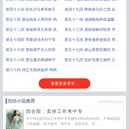
变拥驾争归
祚新皇传诏
第四十八回 陷长沙马希萼称王 攻
第四十九回 降南唐马氏亡国 征东
晋州刘承钧
鲁周主督师
第五十回 逐边镐攻入潭州府 拘刘
第五十一回 滋德殿病终留遗嘱 高
言计夺武平
平县敌忾奏
第五十二回 丧猛将英主班师 筑坚
第五十三回 宠徐娘赋诗惊变 俘蜀
城良臣破虏
帅得地报功
第五十四回 李重进涉水扫千军 赵
第五十五回 唐孙晟奉使效忠 李景
匡胤斩关擒
达丧师奔命
第五十六回 督租课严夫人归里 尽
第五十七回 破山寨君臣耀武 失州
臣节唐司空
城夫妇尽忠
第五十八回 楚北鏖兵阖城殉节 淮
第五十九回 惩奸党唐主施刑 正乐
南纳土奉表
悬周臣明律
第六十回 得辽关因病返跸 殉周将
禅位终篇
查看更多章节...
完结小说推荐
www.90hxs.com
四合院：卖掉工作考中专
关于四合院卖掉工作考中专穿越到1962的四合院，开局就卖掉
了铁饭碗，努力读书，考中专，当技术员。等...