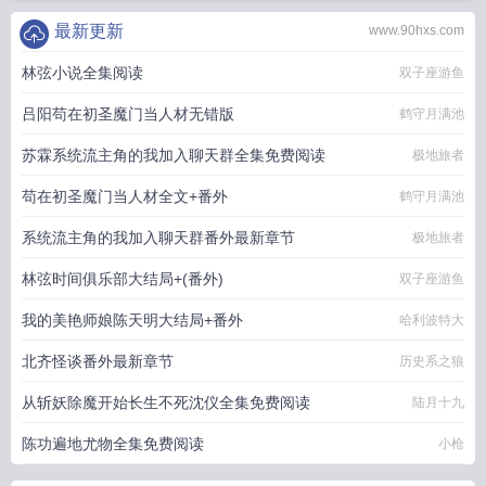
最新更新
www.90hxs.com
林弦小说全集阅读
双子座游鱼
吕阳苟在初圣魔门当人材无错版
鹤守月满池
苏霖系统流主角的我加入聊天群全集免费阅读
极地旅者
苟在初圣魔门当人材全文+番外
鹤守月满池
系统流主角的我加入聊天群番外最新章节
极地旅者
林弦时间俱乐部大结局+(番外)
双子座游鱼
我的美艳师娘陈天明大结局+番外
哈利波特大
北齐怪谈番外最新章节
历史系之狼
从斩妖除魔开始长生不死沈仪全集免费阅读
陆月十九
陈功遍地尤物全集免费阅读
小枪