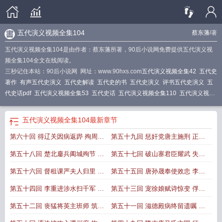
五代演义视频全集104
蔡东藩
/著
五代演义视频全集104是由作者：蔡东藩所著，90后小说网免费提供五代演义视
频全集104全文在线阅读。
三秒记住本站：90后小说网 网址：www.90hxs.com
五代演义视频全集42
五代史
著作
有声五代史演义
五代史解读
五代史的书
五代史演义
评书五代史演义
五
代史话pdf
五代演义视频全集53
五代史话
五代演义视频全集110
五代演义视频
全集62
五代史演义读后感
五代史演义豆瓣
五代史平话
五代演义视频全集
蔡东
藩历朝通俗演义在线阅读
五代史话在线阅读
五代史
五代史白话
五代演义视频
五代演义视频全集104
最新章节
全集104
五代史演义有声
五代史演义在线阅读
五代演义视频全集103
第六十回 得辽关因病返跸 殉周将
第五十九回 惩奸党唐主施刑 正乐
禅位终篇
悬周臣明律
第五十八回 楚北鏖兵阖城殉节 淮
第五十七回 破山寨君臣耀武 失州
南纳土奉表
城夫妇尽忠
第五十六回 督租课严夫人归里 尽
第五十五回 唐孙晟奉使效忠 李景
臣节唐司空
达丧师奔命
第五十四回 李重进涉水扫千军 赵
第五十三回 宠徐娘赋诗惊变 俘蜀
匡胤斩关擒
帅得地报功
第五十二回 丧猛将英主班师 筑坚
第五十一回 滋德殿病终留遗嘱 高
城良臣破虏
平县敌忾奏