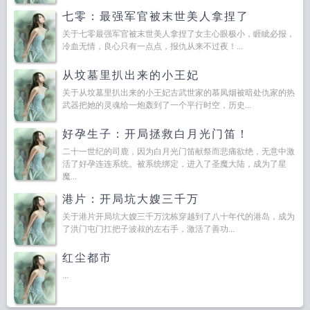
七零：最强军官被末世美人拿捏了
关于七零最强军官被末世美人拿捏了女主心眼极小，睚眦必报，
冷血无情，良心只有一点点，报仇从来不过夜！...
从坟墓里扒出来的小王妃
关于从坟墓里扒出来的小王妃古武世家的慕凤烟被暗处仇家的热
武器把她的灵魂给一炮轰到了一个平行时空，历史...
好孕生子：开局拯救白月光门笛！
二十一世纪的司鹿，因为白月光门笛献祭而悲痛欲绝，无意中激
活了好孕连连系统。被系统绑定，进入了圣魔大陆，成为了星
魔...
港片：开局坑大嫂三千万
关于港片开局坑大嫂三千万沈栋穿越到了八十年代的港岛，成为
了洪门屯门扛把子波叔的左右手，激活了善功...
红尘都市
...