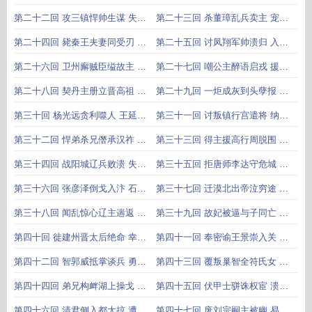
圜权相报私
宗焚香祝天
第二十二回 攻三镇悍帅生谋 失两
第二十三回 杀董璋乱兵卖主 宠从
川权臣碎首
荣骄子弄兵
第二十四回 毙秦王夫妻同受刃 号
第二十五回 讨凤翔军帅溃归 入洛
蜀帝父子迭
阳藩王篡位
第二十六回 卫州廨贼臣缢故主 长
第二十七回 嘲公主醉语启戎 援石
春宫逆子弑
郎番兵破敌
第二十八回 契丹主册立晋高祖 述
第二十九回 一炬成灰到头孽报 三
律后笑骂赵
帅叛命依次
第三十回 杨光远贪利噬人 王延羲
第三十一回 讨叛镇行宫遣将 纳叔
乘乱窃国
母嗣主乱伦
第三十二回 悍弟杀兄僭承汉祚 逆
第三十三回 得主援高行周脱围 迫
臣弑主大乱
父降杨光远
第三十四回 战阳城辽兵败溃 失建
第三十五回 拒唐师李达守危城 中
州闽主覆亡
辽计杜威设
第三十六回 张彦泽倒戈入汴 石重
第三十七回 迁漠北出帝泣穷途 镇
贵举国降辽
河东藩王登
第三十八回 闻乱惊心辽主遄返 乘
第三十九回 故妃被逼与子同亡 御
丧夺位燕王
史敢言奉母
第四十回 徙建州晋太后绝命 幸邺
第四十一回 奉密谕王景崇入关 捏
都汉高祖亲
遗诏杜重威
第四十二回 智郭威抵掌谈兵 勇刘
第四十三回 覆叛巢智全符氏女 投
词从容破敌
火窟悔拒汉
第四十四回 弟兄构衅湖上操戈 将
第四十五回 伏甲士骈诛权宦 溃御
相积嫌席间
营窜死孱君
第四十六回 清君侧入都大掠 遭兵
第四十七回 废刘宗嗣主被幽 易汉