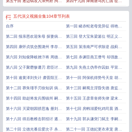
第五十回 逐边镐攻入潭州府 拘刘
第四十九回 降南唐马氏亡国 征东
言计夺武平
鲁周主督师
五代演义视频全集104
章节列表
自序
第一回 睹赤蛇老母觉异征 得艳凤
枭雄偿夙愿
第二回 报亲恩欢迎朱母 探妻病惨
第三回 登大宝朱梁篡位 明正义全
别张妃
昱进规
第四回 康怀贞筑垒围潞州 李存勗
第五回 策淮南严可求除逆 战蓟北
督兵破夹寨
刘守光杀兄
第六回 刘知俊降岐挫汴将 周德威
第七回 杀谏臣燕王僭号 却强敌晋
援赵破梁军
将善谋
第八回 父子聚麀惨遭刃 君臣讨逆
第九回 失燕土伪帝作囚奴 平宣州
谋定锄凶
徐氏专政柄
第十回 逾黄泽刘失计 袭晋阳王檀
第十一回 阿保机得势号天皇 胡柳
无功
陂轻战丧良
第十二回 莽朱瑾手刃徐知训 病徐
第十三回 嗣蜀主淫昏失德 唐监军
温计焚吴越
谏阻称尊
第十四回 助赵将发兵围镇州 嗣唐
第十五回 王彦章丧师失律 梁末帝
统登坛即帝
陨首覆宗
第十六回 灭梁朝因骄思逸 册刘后
第十七回 房帏溺爱牝鸡司晨 酒色
以妾为妻
亡家牵羊待
第十八回 得后教椎击郭招讨 遘兵
第十九回 郭从谦突门弑主 李嗣源
乱劫逼李令
据国登基
第二十回 立德光番后爱次子 杀任
第二十一回 王德妃更衣承宠 唐明