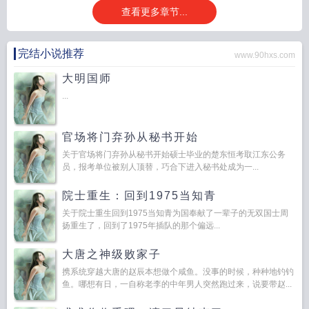
查看更多章节...
完结小说推荐
www.90hxs.com
大明国师
...
官场将门弃孙从秘书开始
关于官场将门弃孙从秘书开始硕士毕业的楚东恒考取江东公务
员，报考单位被别人顶替，巧合下进入秘书处成为一...
院士重生：回到1975当知青
关于院士重生回到1975当知青为国奉献了一辈子的无双国士周
扬重生了，回到了1975年插队的那个偏远...
大唐之神级败家子
携系统穿越大唐的赵辰本想做个咸鱼。没事的时候，种种地钓钓
鱼。哪想有日，一自称老李的中年男人突然跑过来，说要带赵...