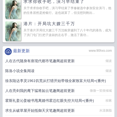
求求你收手吧，演习早结束了
关于求求你收手吧，演习早结束了李修被选中参加安全演习，他
的任务居然是抢银行。这也就算了，但没想到刚出...
港片：开局坑大嫂三千万
关于港片开局坑大嫂三千万沈栋穿越到了八十年代的港岛，成为
了洪门屯门扛把子波叔的左右手，激活了善功...
最新更新
www.90hxs.com
人在古代随身有座现代都市笔趣阁超前更新
烟波
陈洛小说全集阅读
烟波
徐东陆达李灵1961饥荒从打猎开始带领全家致富大结局+(番外)
人在亮剑我的麾下猛将如云笔趣阁超前更新
微微一笑很倾城
青渊梦
霍斯礼姜沁姜秘书甩离婚书霍总红眼失控大结局+(番外)
枝啾
求生从破草屋开始抵御天灾笔趣阁超前更新
水漾胭脂