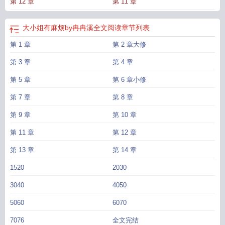
第 12 章
第 11 章
一章一章购买，如有不适请立刻弃文，不必告知，请相互尊重预收文《陆总又又
又辞职了》求个关注。尤韵，这位同恩医疗的项目总监履历十分传奇——靠着铁
血手腕和新药上市的风口，职级升得比火箭还快。总经理临近退休，公司里面都
大小姐有麻烦by冉冉溪全文阅读
章节列表
在传，她会成是下一任的总经理。可三个月后，尤韵的希望彻底落空，新来的总
第 1 章
第 2 章大修
经理是陆氏集团的太子爷陆斯舟。他凭借一幅好皮囊，常年给娱乐版贡献KPI，女
同事们心都酥了，只有尤韵不买账，决定用工作卷死这个“空降部队。尤韵：“陆
第 3 章
第 4 章
总，年度经营目标还有15%，您不着急吗？”陆斯舟：“我急得都住院了，你来照
顾我一下。”尤韵：“对手公司送了唐夫人一条天价项链，明年大客户的订单恐怕保
第 5 章
第 6 章小修
不住了。”陆斯舟：“这是苏黎世拍卖的目录，你选一个喜欢的。”卷着卷着，事情
第 7 章
第 8 章
有点不对劲，她怎么成了公司审批权最高的人。两人不欢而散的次日，人事总监
把陆斯舟的离职申请在OA上发了过来。人事总监：【陆总又要辞职，公司是不是
第 9 章
第 10 章
快要倒闭了？】幽暗的安全通道内，尤韵面无表情地找陆斯舟算账：“你的离职申
第 11 章
第 12 章
请，我已经帮你撤回了。”陆斯舟用手臂把她困在方寸之间：“你不喜欢办公室恋
情，我辞职了一箭双雕。”尤韵：……她是想做总经理，不是想“做”总经理。后台
第 13 章
第 14 章
不硬就把他硬上泄愤的事业脑暗恋多年却不小心抢了老婆饭碗的恋爱脑【小剧
1520
2030
场】同事们都在替尤韵打抱不平，因为陆总找她茬的次数越来越频。总经理办公
室，尤韵坐在陆斯舟膝盖上，唇瓣上带着带着不正常的红：“工作时间别干私事。”
3040
4050
陆斯舟：“我还没亲够。”尤韵用力推开他的桎梏：“一会儿要开视频会议。”陆斯
舟：“不让我亲，我要打辞职报告了……”真是够了，谁家的总经理，一哭二闹三辞
5060
6070
职啊！
大小姐有麻烦by冉冉
大小姐有麻烦边澈
大小姐有麻烦了免费阅读
大小姐
7076
全文完结
有麻烦番外百度
大小姐有麻烦全文免费阅读晋江
大小姐能有什么坏处
大小姐有