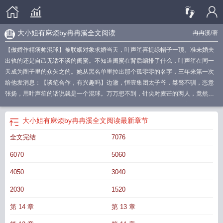
大小姐有麻烦by冉冉溪全文阅读
冉冉溪
/著
【傲娇作精痞帅混球】被联姻对象求婚当天，叶声笙喜提绿帽子一顶。准未婚夫
出轨的还是自己无话不谈的闺蜜。不知道闺蜜在背后编排了什么，叶声笙在同一
天成为圈子里的众矢之的。她从黑名单里拉出那个孤零零的名字，三年来第一次
给他发消息：【谈笔合作，有兴趣吗】边澈，恒壹集团太子爷，桀骜不驯，恣意
张扬，用叶声笙的话说就是一个混球。万万想不到，针尖对麦芒的两人，竟然成
了这场世纪婚礼的新郎新娘。叶声笙倒是很淡定，因为她早就打定了主意——去
父留子。继承人都有了，要男人做什么。可惜通宵达旦腰膝酸软，整整努力半
大小姐有麻烦by冉冉溪全文阅读
最新章节
年，肚子始终没有动静。边澈看起来比她还想离婚，送子观音、受孕宝典，甚至
全文完结
7076
为了她的排卵期能打飞的回来……“中医说次数不宜过多，时间可以拉长。”“西医
说女上位，更容易受孕。”对方对生孩子如此上心，叶声笙觉得不孕肯定是自己的
6070
5060
问题。没想到自诩阅男无数的她，也有看走眼的时候，盯着那份结扎手术报告，
她恨得牙痒痒。边澈，你真有种……不，你根本没种！当晚，边澈一进门，离婚
4050
3040
协议就砸了过来。他对叶声笙的怒火熟视无睹，慢条斯理地解开皮带，眼眸恣意
2030
1520
浪荡。“甩我的时候，你说一个男人不玩两遍……”“现在我必须让你玩个够！”阅读
提示：1、双c双洁，女主订过婚，但跟未婚夫无亲密行为2、男女主非善男信女，
第 14 章
第 13 章
道德感有，但不多3、剧情浮夸，人物性格均为剧情需要，请勿代入现实4、建议