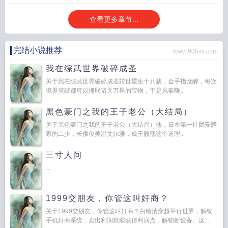
麻烦txt番外
大小姐有麻烦by冉冉溪晋江
大小姐有麻烦番外
大小姐能有什么坏心
查看更多章节...
眼了
大小姐有麻烦冉冉溪笔趣阁txt
大小姐麻烦
大小姐有麻烦了全文免费阅读边
澈
大小姐有麻烦最新章节更新内容
大小姐有麻烦by冉冉溪
大小姐有麻烦全文免
费阅读
大小姐能有什么坏心思吗
大小姐有麻烦txt电子书
大小姐有麻烦冉冉
完结小说推荐
www.90hxs.com
溪
大小姐有麻烦笔趣阁冉冉溪
大小姐有麻烦原著全文阅读
大小姐能有什么坏心
眼呢原创
大小姐有麻烦免费阅读笔趣阁
大小姐有麻烦全文阅读
大小姐有什么特
我在综武世界破碎成圣
殊含义吗
大小姐有麻烦无错别字
大小姐有麻烦最新章节更新
大小姐麻烦(1v1)
关于我在综武世界破碎成圣转世重生十八载，金手指觉醒，每次
笔趣阁
大小姐的感觉什么意思
大小姐有麻烦by冉冉溪笔趣阁
大小姐有麻烦番外
境界突破都可以抓取诸天万界的宝物，于是风羲嗨...
TXT电子书
大小姐有麻烦晋江文学城
大小姐有麻烦笔趣阁
大小姐有麻烦书包网
TXT
大小姐有麻烦TXT百度
大小姐有麻烦百度
大小姐有麻烦TXT
大小姐有麻烦
黑色豪门之我的王子老公（大结局）
免费阅读
大小姐有什么坏处
大小姐又能有什么坏心思呢
大小姐有麻烦txt百度链
关于黑色豪门之我的王子老公（大结局）他，日本第一社团安腾
接分
大小姐有麻烦by冉冉溪百度
大小姐能有什么坏心
大小姐有麻烦晋江
大小
家的二少，长像俊美温文尔雅，成王败寇这个道理...
姐有麻烦by冉冉熙
大小姐其实很
大小姐有麻烦笔趣阁无弹窗
大小姐有麻烦TXT
三寸人间
电子书
大小姐有麻烦冉冉溪百度
大小姐还能有什么坏心思呢
大小姐有麻烦全文
免费阅读最新章节
大小姐有麻烦了笔趣阁
大小姐有麻烦叶声笙
大小姐有麻烦by
...
小乔最新章节内容
大小姐有麻烦在线阅读
大小姐有麻烦边澈笔趣阁
大小姐有麻
烦by冉冉溪全文阅读
大小姐有麻烦无防盗
大小姐有麻烦电子书TXT
大小姐有麻
1999交朋友，你管这叫奸商？
烦大结局
大小姐能有什么坏心眼呢童悦
大小姐有麻烦txt
大小姐有麻烦提取
码
大小姐能有什么坏心思呢?
大小姐有麻烦全本TXT电子书
大小姐有麻烦提取
关于1999交朋友，你管这叫奸商？白镜清穿越平行世界，解锁
手机奸商系统，卖出利润就能获得利润点，解锁新设备。这...
码2023
大小姐有麻烦txt奇书网
大小姐有麻烦番外篇2023年上映时间表
大小姐