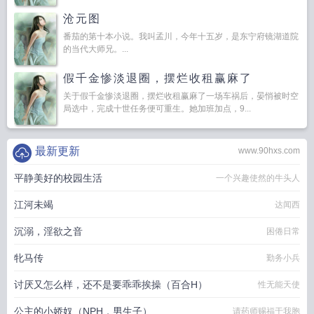
有麻烦无防盗免费阅读
大小姐能有什么心思呢
大小姐有麻烦txt笔趣阁
大小姐有
沧元图
麻烦txt百度
大小姐有麻烦by冉冉熙笔趣阁无弹窗免
大小姐有麻烦全文免费阅读
番茄的第十本小说。我叫孟川，今年十五岁，是东宁府镜湖道院
笔趣阁
大小姐有麻烦讲的什么
大小姐有什么坏心思吗
大小姐有麻烦边澈无错别
的当代大师兄。...
字
假千金惨淡退圈，摆烂收租赢麻了
关于假千金惨淡退圈，摆烂收租赢麻了一场车祸后，晏悄被时空
局选中，完成十世任务便可重生。她加班加点，9...
最新更新
www.90hxs.com
平静美好的校园生活
一个兴趣使然的牛头人
江河未竭
达闻西
沉溺，淫欲之音
困倦日常
牝马传
勤务小兵
讨厌又怎么样，还不是要乖乖挨操（百合H）
性无能天使
公主的小娇奴（NPH，男生子）
请药师赐福于我胞