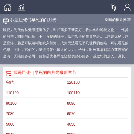
我是巨佬们早死的白月光
刺猬的糖果摊
/著
以视力为代价从无限流退休后，谢长离多了新爱好，收集各种诡秘之物——怪异
的雕塑，幽暗的山庄，不可直视的触手，低声絮语的奇异光斑……越是诡秘，越
是恐怖，越是可以清晰地映入脑海，成为无法看见平凡世界的他唯一可以看见的
色彩。同时，它们的力量也是复仇最大的助力。恰好，谢长离拿到黑心前东家的
邀请：无限服务公司，目标是为各界鬼怪提供贴心服务，诚邀您的加入。谢长
离：刚好收藏柜空空荡荡，不妨去见见故人。一开始，所有员工都不看好新来的
谢长离——眼瞎耳背腿瘸，肯定第一个世界就完不成怪物的委托，收到差评，沦
我是巨佬们早死的白月光
最新章节
为怪物的口粮。然而，很快他们就发现，真正瑟瑟发抖，在副本里活不过一周
完结
120130
的，是他们“尊贵”的鬼怪顾客。来自深渊的怪物露出獠牙，扭曲怪异的触手睁开眼
珠，无尽的恶意投向深陷陷阱的员工们。然而，下一秒，獠牙崩断，眼珠迸裂，
110120
100110
白发红眼的美人将怪物踩在脚下，无数锁链铸成牢笼，将之囚禁束缚，化作他的
力量。这一天，所有无限流怪物们回想起曾经被人类支配的恐惧。在无尽的岁月
90100
8090
里，传说归来，再次登临属于他的王座，吹响复仇的号角。冷淡疯批寡夫病美人
7080
6070
受×面冷心热男德满分直球攻ahref="http://m.moxiexs.com"target="_blank"【魔蝎
小说】/a
巨佬竟是我自己百度
我是巨佬早死的白月光吧
我是巨佬早死的白月光
5060
4050
在线阅读
巨佬竟是我自己最新章节
巨佬大佬
巨佬竟是我自己 百度
巨佬竟是我