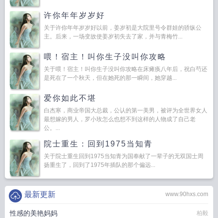
许你年年岁岁好
关于许你年年岁岁好以前，姜岁初是大院里号令群娃的骄纵公
主。后来，一场变故使姜岁初失去了家，并与青梅竹...
喂！宿主！叫你生子没叫你攻略
关于喂！宿主！叫你生子没叫你攻略在床瘫痪八年后，祝白芍还
是死在了一个秋天，但在她死的那一瞬间，她穿越...
爱你如此不堪
白杰寒，商业帝国大总裁，公认的第一美男，被评为全世界女人
最想嫁的男人，罗小玫怎么也想不到这样的人物成了自己老
公。...
院士重生：回到1975当知青
关于院士重生回到1975当知青为国奉献了一辈子的无双国士周
扬重生了，回到了1975年插队的那个偏远...
最新更新
www.90hxs.com
性感的美艳妈妈
柏毅