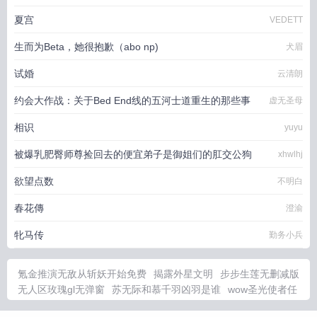
夏宫
VEDETT
生而为Beta，她很抱歉（abo np)
犬眉
试婚
云清朗
约会大作战：关于Bed End线的五河士道重生的那些事
虚无圣母
相识
yuyu
被爆乳肥臀师尊捡回去的便宜弟子是御姐们的肛交公狗
xhwlhj
欲望点数
不明白
春花傳
澄渝
牝马传
勤务小兵
氪金推演无敌从斩妖开始免费
揭露外星文明
步步生莲无删减版
无人区玫瑰gl无弹窗
苏无际和慕千羽凶羽是谁
wow圣光使者任
务
变成甘雨长生之旅
白石一对爱情和生存的冒险追问
黑暗走