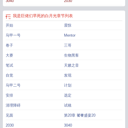
3040
2030
自己刺猬
巨佬竟是我自己啊
我是巨佬早死的白月光全文免费阅读
我是巨佬们早
死的白月光全文免费
我是巨佬们早死的白月光
巨佬是啥
巨佬竟是我自己免费阅
读
我是巨佬早死的白月光
巨佬大佬我表情包
巨佬竟是我自己123千千
巨佬大
我是巨佬们早死的白月光
章节列表
佬我
我是巨佬们早死的白
巨佬竟是我自己章节大全
巨佬
巨佬竟是我自己by
我
开始
震惊
是巨佬们早死的白月光全文免费阅读
我是巨佬们早死的白月光 格格党
巨佬竟是
我自己免费阅读全文
我是巨佬们早死了的白月光
巨佬竟是我自己 刺猬的糖果
马甲一号
Mentor
摊
巨佬竟是我自己作者刺猬的糖果摊
巨佬竟是我自己笔趣阁
巨佬竟是我自己晋
江
卷子
三哥
大赛
生物黑客
笔试
天籁之音
自觉
发现
马甲二号
计划
安排
选定
清理障碍
试镜
见面
第20章 饕餮盛宴20
2030
3040