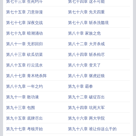
第七十三章 生死约斗
第七十四章 这不可能
第七十五章 刀意弥漫
第七十六章 先天四重
第七十七章 深夜交战
第七十八章 斩杀洗髓境
第七十九章 暗潮涌动
第八十章 家族之危
第八十一章 无邪回归
第八十二章 大开杀戒
第八十三章 砍瓜切菜
第八十四章 斩杀殆尽
第八十五章 行云流水
第八十六章 变天了
第八十七章 青木绝杀阵
第八十八章 驱虎赶狼
第八十九章 一年之约
第九十章 霸拳
第九十一章 散功液
第九十二章 破绽百出
第九十三章 包围
第九十四章 坑死大军
第九十五章 底牌尽出
第九十六章 两大学院
第九十七章 考核开始
第九十八章 谁让你这么干的