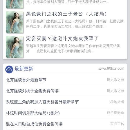
员，报考单位被别人顶替，巧合下进入秘书处成为一...
黑色豪门之我的王子老公（大结局）
关于黑色豪门之我的王子老公（大结局）他，日本第一社团安腾
家的二少，长像俊美温文尔雅，成王败寇这个道理...
宠妾灭妻？这宅斗文炮灰我罩了
穿越重生宠妾灭妻？这宅斗文炮灰我罩了作者伴树花开完结番
外 克己复礼监国太子×娇纵明艳侯门嫡...
最新更新
www.90hxs.com
北齐怪谈番外最新章节
历史系之狼
北齐怪谈刘桃子全集免费阅读
历史系之狼
系统流主角的我加入聊天群番外最新章节
极地旅者
林弦时间俱乐部大结局+(番外)
双子座游鱼
混在末日独自成仙免费全集阅读
言归正传