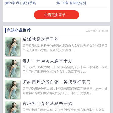
第99章 我们要分手吗
第100章 暂时的告别
查看更多章节...
完结小说推荐
www.90hxs.com
反派就是这样子的
关于反派就是这样子的虚假的反派自大贪婪欺男霸女嚣张跋扈目
中无人斩草不除根。真正的反派身份...
港片：开局坑大嫂三千万
关于港片开局坑大嫂三千万沈栋穿越到了八十年代的港岛，成为
了洪门屯门扛把子波叔的左右手，激活了善功...
师妹用丹炉煮白粥，馋哭隔壁宗门
关于师妹用丹炉煮白粥，馋哭隔壁宗门黎漾穿进书里，从一个妙
龄女神经穿成幻境许愿池的小王八。谁知开局修罗...
官场将门弃孙从秘书开始
关于官场将门弃孙从秘书开始硕士毕业的楚东恒考取江东公务