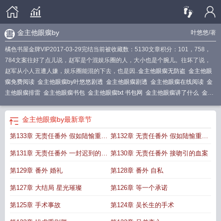
金主他眼瘸by
叶悠悠
/著
橘色书屋金牌VIP2017-03-29完结当前被收藏数：5130文章积分：101，758，
784文案往好了点儿说，赵军是个混娱乐圈的人，大小也是个腕儿。往坏了说，
赵军从小人丑遭人嫌，娱乐圈能混的下去，也是因..
金主他眼瘸无防盗
金主他眼
瘸免费阅读
金主他眼瘸by叶悠悠剧透
金主他眼瘸剧透
金主他眼瘸在线阅读
金
主他眼瘸排雷
金主他眼瘸书包
金主他眼瘸txt 书包网
金主他眼瘸讲了什么
金主
他眼瘸谁是攻
金主他眼瘸by叶悠悠
金主他眼瘸全文免费阅读
金主他眼瘸类
似
金主他眼瘸 叶悠悠讲了什么
金主他貌美如花免费阅读
金主他眼瘸第几章发
金主他眼瘸by
最新章节
现男主不一样
金主他眼瘸苏岚赵军
金主他眼瘸链接
金主他眼瘸TXT
金主他眼
第133章 无责任番外 假如陆愉重生
第132章 无责任番外 假如陆愉重生
瘸菠萝笔记
金主他眼瘸好看吗
金主他眼瘸 作者叶悠悠
金主他眼瘸第几章发现
受恢复
金主他眼瘸txt
金主他眼瘸by叶悠悠在线全文免费阅读
金主他眼瘸车
金
了完
了一
第131章 无责任番外 一封迟到的情
第130章 无责任番外 接吻引的血案
主他眼瘸谁攻谁受啊
金主他眼瘸车里讲了啥
金主他眼瘸by叶悠悠讲了什么
金主
他眼瘸by叶悠悠扫文
书
金主他眼瘸 叶悠悠
金主他眼瘸谁攻
第129章 番外 婚礼
第128章 番外 自私
第127章 大结局 星光璀璨
第126章 等一个承诺
第125章 手术事故
第124章 吴长生的手术